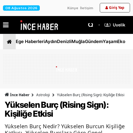
Giriş Yap
08 Ağustos 2026
Künye
İletişim
Üyelik
Ege Haberleri
Aydın
Denizli
Muğla
Gündem
Yaşam
Ekono
İnce Haber
Astroloji
Yükselen Burç (Rising Sign): Kişiliğe Etkisi
Yükselen Burç (Rising Sign):
Kişiliğe Etkisi
Yükselen Burç Nedir? Yükselen Burcun Kişiliğe
Katkısı, Yükselen Burçlara Göre Genel