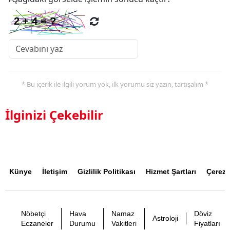
* Bu içerik ile ilgili yorum yok, ilk yorumu siz yazın, tartışalım *
İlginizi Çekebilir
Künye
İletişim
Gizlilik Politikası
Hizmet Şartları
Çerez P
Nöbetçi
Hava
Namaz
Döviz
Astroloji
Eczaneler
Durumu
Vakitleri
Fiyatları