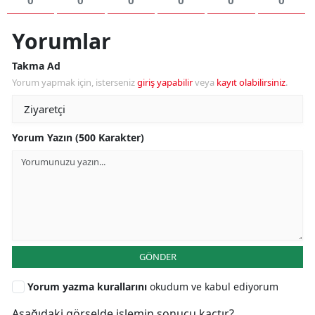
0
0
0
0
0
0
Yorumlar
Takma Ad
Yorum yapmak için, isterseniz
giriş yapabilir
veya
kayıt olabilirsiniz
.
Yorum Yazın (500 Karakter)
GÖNDER
Yorum yazma kurallarını
okudum ve kabul ediyorum
Aşağıdaki görselde işlemin sonucu kaçtır?