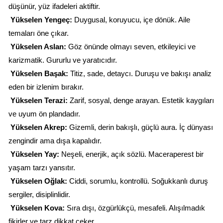
düşünür, yüz ifadeleri aktiftir.
Yükselen Yengeç:
 Duygusal, koruyucu, içe dönük. Aile 
temaları öne çıkar.
Yükselen Aslan:
 Göz önünde olmayı seven, etkileyici ve 
karizmatik. Gururlu ve yaratıcıdır.
Yükselen Başak:
 Titiz, sade, detaycı. Duruşu ve bakışı analiz 
eden bir izlenim bırakır.
Yükselen Terazi:
 Zarif, sosyal, denge arayan. Estetik kaygıları 
ve uyum ön plandadır.
Yükselen Akrep:
 Gizemli, derin bakışlı, güçlü aura. İç dünyası 
zengindir ama dışa kapalıdır.
Yükselen Yay:
 Neşeli, enerjik, açık sözlü. Maceraperest bir 
yaşam tarzı yansıtır.
Yükselen Oğlak:
 Ciddi, sorumlu, kontrollü. Soğukkanlı duruş 
sergiler, disiplinlidir.
Yükselen Kova:
 Sıra dışı, özgürlükçü, mesafeli. Alışılmadık 
fikirler ve tarz dikkat çeker.