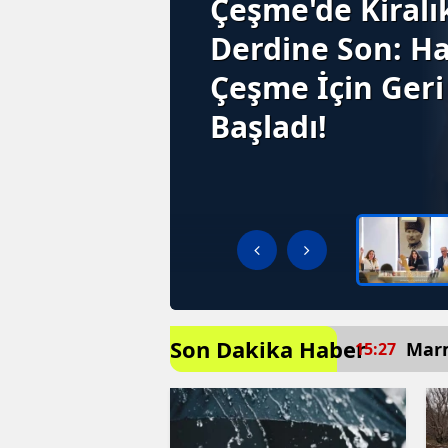
Çeşme'de Kiralı
Derdine Son: 
Çeşme İçin Geri
Başladı!
Son Dakika Haber
Turistler Çiçeklerle Karşılandı
Marm
15:27