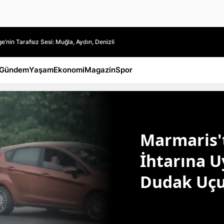
’nin Tarafsız Sesi: Muğla, Aydın, Denizli
Gündem
Yaşam
Ekonomi
Magazin
Spor
Marmaris'
İhtarına U
Dudak Uçu