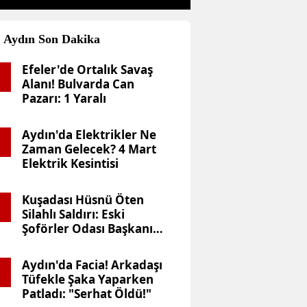
Aydın Son Dakika
Efeler'de Ortalık Savaş
1
Alanı! Bulvarda Can
Pazarı: 1 Yaralı
Aydın'da Elektrikler Ne
2
Zaman Gelecek? 4 Mart
Elektrik Kesintisi
Kuşadası Hüsnü Öten
Valisi’nden Sürpriz Ziyaret:
3
Silahlı Saldırı: Eski
Şoförler Odası Başkanı
Cerrahi Servisi’nde Neler Old
Vuruldu
Aydın'da Facia! Arkadaşı
4
Tüfekle Şaka Yaparken
Patladı: "Serhat Öldü!"