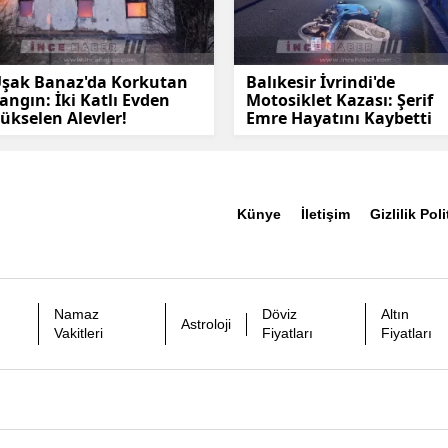
şak Banaz'da Korkutan
Balıkesir İvrindi'de
angın: İki Katlı Evden
Motosiklet Kazası: Şerif
ükselen Alevler!
Emre Hayatını Kaybetti
Künye
İletişim
Gizlilik Poli
Namaz
Döviz
Altın
Astroloji
Vakitleri
Fiyatları
Fiyatları