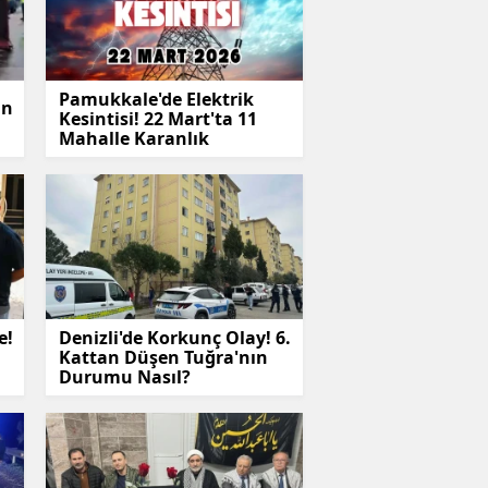
Pamukkale'de Elektrik
an
Kesintisi! 22 Mart'ta 11
Mahalle Karanlık
e!
Denizli'de Korkunç Olay! 6.
Kattan Düşen Tuğra'nın
Durumu Nasıl?