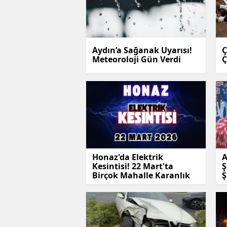
Aydın’a Sağanak Uyarısı!
Ç
Meteoroloji Gün Verdi
Ç
Honaz'da Elektrik
A
Kesintisi! 22 Mart'ta
Ş
Birçok Mahalle Karanlık
Ş