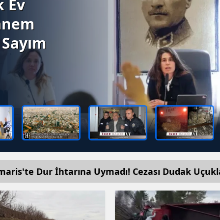
k Ev
Hanem
 Sayım
aris'te Dur İhtarına Uymadı! Cezası Dudak Uçukl