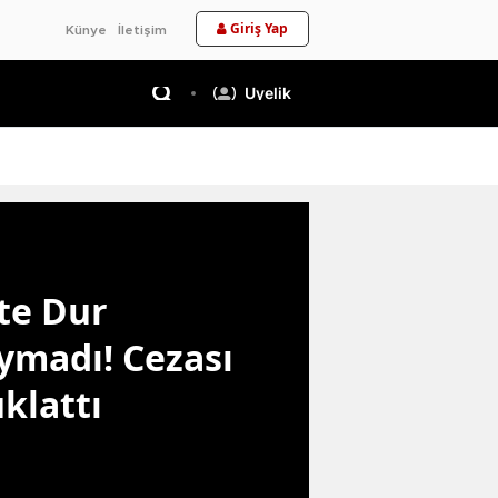
Giriş Yap
Künye
İletişim
Üyelik
te Dur
ymadı! Cezası
klattı