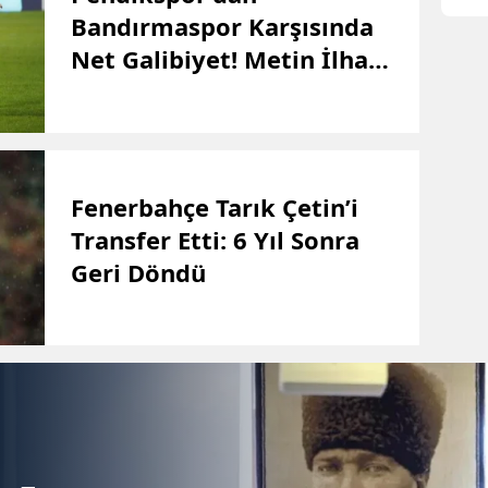
Bandırmaspor Karşısında
Net Galibiyet! Metin İlhan:
“Amaç İlk Aşamada Play-
Off”
Fenerbahçe Tarık Çetin’i
Transfer Etti: 6 Yıl Sonra
Geri Döndü