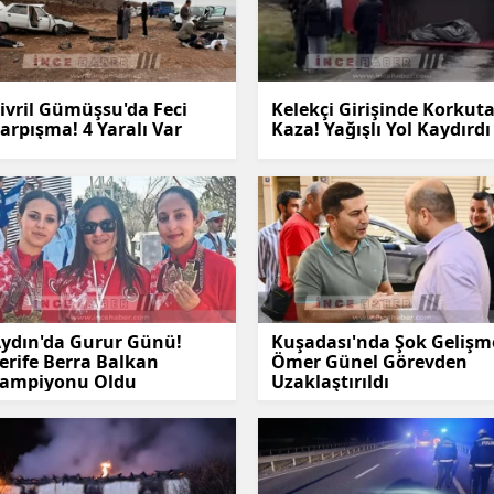
ivril Gümüşsu'da Feci
Kelekçi Girişinde Korkut
arpışma! 4 Yaralı Var
Kaza! Yağışlı Yol Kaydırdı
ydın'da Gurur Günü!
Kuşadası'nda Şok Gelişm
erife Berra Balkan
Ömer Günel Görevden
ampiyonu Oldu
Uzaklaştırıldı