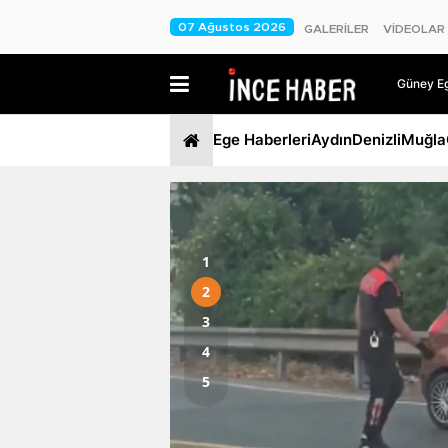
07 Ağustos 2026
GALERİLER
VİDEOLAR
Güney Ege
Ege Haberleri
Aydın
Denizli
Muğla
1
2
k
3
le
4
5