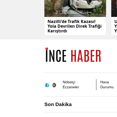
Nazilli'de Trafik Kazası!
U
Yola Devrilen Direk Trafiği
Y
Karıştırdı
Y
Nöbetçi
Hava
Eczaneler
Durumu
Son Dakika