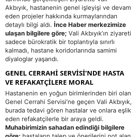
Akbıyık, hastanenin genel işleyişi ve devam
eden projeler hakkında kurmaylarından
detaylı bilgi aldı.
İnce Haber merkezimize
ulaşan bilgilere göre;
Vali Akbıyık’ın ziyareti
sadece bürokratik bir toplantıyla sınırlı
kalmadı, hastane koridorlarında samimi
diyaloglar yaşandı.
GENEL CERRAHI SERVISI’NDE HASTA
VE REFAKATÇILERE MORAL
Hastanenin en yoğun birimlerinden biri olan
Genel Cerrahi Servisi’ne geçen Vali Akbıyık,
burada tedavi gören hastalar ve onlara eşlik
eden refakatçilerle bir araya geldi.
Muhabirimizin sahadan edindiği bilgilere
göre;
hastaların talep ve önerilerini not alan