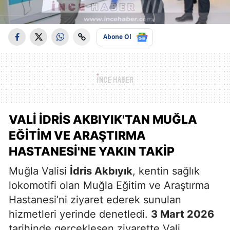
Abone Ol
VALI İDRIS AKBIYIK'TAN MUĞLA
EĞITIM VE ARAŞTIRMA
HASTANESI'NE YAKIN TAKIP
Muğla Valisi
İdris Akbıyık
, kentin sağlık
lokomotifi olan Muğla Eğitim ve Araştırma
Hastanesi’ni ziyaret ederek sunulan
hizmetleri yerinde denetledi.
3 Mart 2026
tarihinde gerçekleşen ziyarette Vali