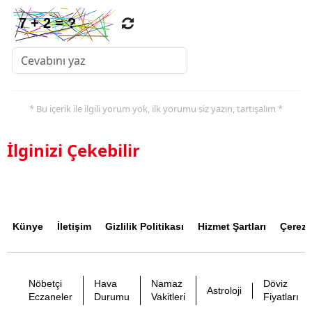
* Bu içerik ile ilgili yorum yok, ilk yorumu siz yazın, tartışalım *
İlginizi Çekebilir
Künye
İletişim
Gizlilik Politikası
Hizmet Şartları
Çerez P
Nöbetçi
Hava
Namaz
Döviz
Astroloji
Eczaneler
Durumu
Vakitleri
Fiyatları