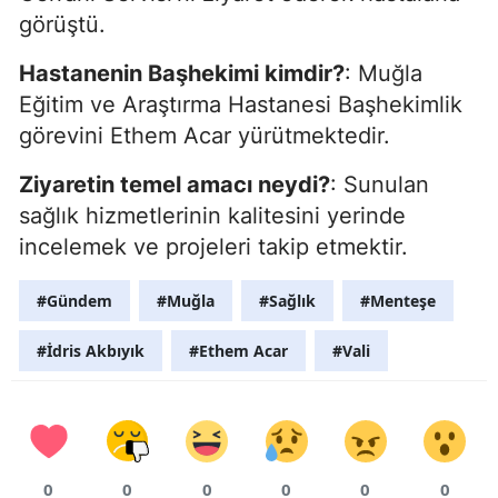
görüştü.
Hastanenin Başhekimi kimdir?
: Muğla
Eğitim ve Araştırma Hastanesi Başhekimlik
görevini Ethem Acar yürütmektedir.
Ziyaretin temel amacı neydi?
: Sunulan
sağlık hizmetlerinin kalitesini yerinde
incelemek ve projeleri takip etmektir.
#Gündem
#Muğla
#Sağlık
#Menteşe
#İdris Akbıyık
#Ethem Acar
#Vali
0
0
0
0
0
0