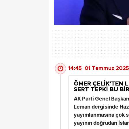
14:45
01 Temmuz 2025
ÖMER ÇELIK'TEN 
SERT TEPKI BU B
AK Parti Genel Başkan
Leman dergisinde Hazr
yayımlanmasına çok se
yayının doğrudan İslam