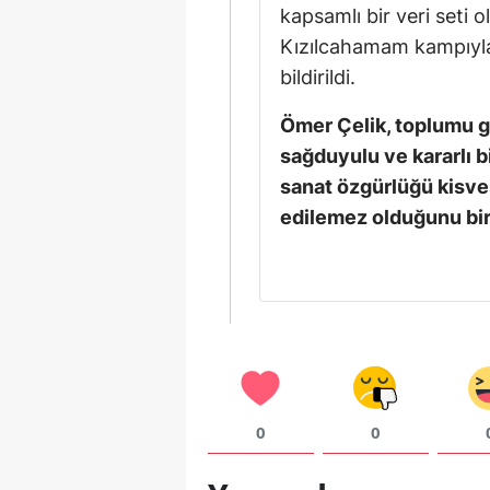
kapsamlı bir veri seti
Kızılcahamam kampıyla
bildirildi.
Ömer Çelik, toplumu 
sağduyulu ve kararlı b
sanat özgürlüğü kisves
edilemez olduğunu bir 
0
0