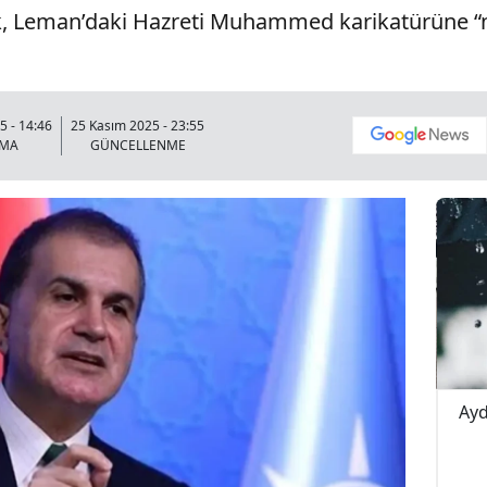
k, Leman’daki Hazreti Muhammed karikatürüne “ne
 - 14:46
25 Kasım 2025 - 23:55
NMA
GÜNCELLENME
pışma! 4
Buldan Karayolunda Korkutan Kaza!
Ayd
Yağış Yolu Kayganlaştırdı