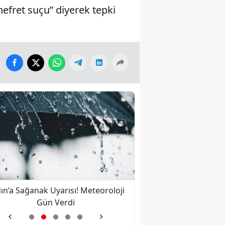
fret suçu” diyerek tepki
ın’a Sağanak Uyarısı! Meteoroloji
Nazilli’ye İkinci Kez 
Gün Verdi
Bulut Kalbine