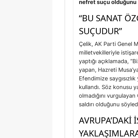
nefret suçu olduğunu b
“BU SANAT ÖZ
SUÇUDUR”
Çelik, AK Parti Genel M
milletvekilleriyle isti
yaptığı açıklamada, “B
yapan, Hazreti Musa’
Efendimize saygısızlık 
kullandı. Söz konusu yay
olmadığını vurgulayan
saldırı olduğunu söyled
AVRUPA’DAKI 
YAKLAŞIMLARA