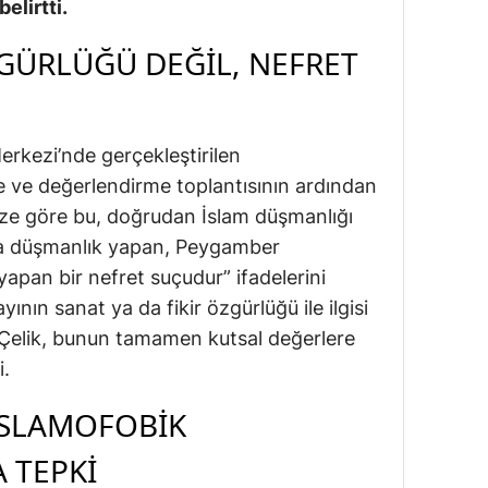
elirtti.
GÜRLÜĞÜ DEĞIL, NEFRET
erkezi’nde gerçekleştirilen
şare ve değerlendirme toplantısının ardından
ize göre bu, doğrudan İslam düşmanlığı
ya düşmanlık yapan, Peygamber
yapan bir nefret suçudur” ifadelerini
ının sanat ya da fikir özgürlüğü ile ilgisi
 Çelik, bunun tamamen kutsal değerlere
i.
İSLAMOFOBIK
 TEPKI