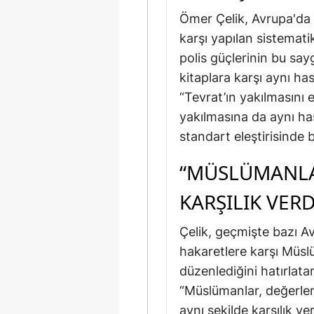
Ömer Çelik, Avrupa'da
karşı yapılan sistematik
polis güçlerinin bu say
kitaplara karşı aynı has
“Tevrat’ın yakılmasını
yakılmasına da aynı has
standart eleştirisinde 
“MÜSLÜMANLAR
KARŞILIK VERD
Çelik, geçmişte bazı A
hakaretlere karşı Müslü
düzenlediğini hatırlata
“Müslümanlar, değerleri
aynı şekilde karşılık ve