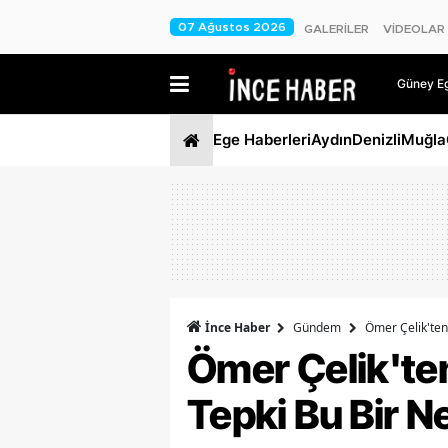
07 Ağustos 2026
GALERİLER
VİDEOLAR
Güney Ege
Ege Haberleri
Aydın
Denizli
Muğla
İnce Haber
Gündem
Ömer Çelik'ten
Ömer Çelik'te
Tepki Bu Bir N