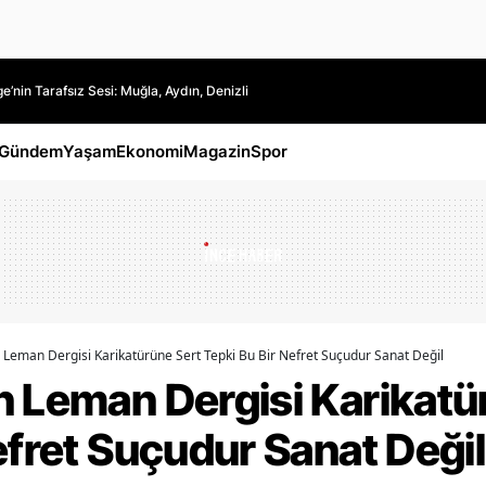
’nin Tarafsız Sesi: Muğla, Aydın, Denizli
Gündem
Yaşam
Ekonomi
Magazin
Spor
 Leman Dergisi Karikatürüne Sert Tepki Bu Bir Nefret Suçudur Sanat Değil
n Leman Dergisi Karikatü
efret Suçudur Sanat Değil