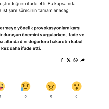
 oluşturduğunu ifade etti. Bu kapsamda
 istişare sürecinin tamamlanacağı
germeye yönelik provokasyonlara karşı
ir duruşun önemini vurgularken, ifade ve
i altında dini değerlere hakaretin kabul
kez daha ifade etti.
0
0
0
0