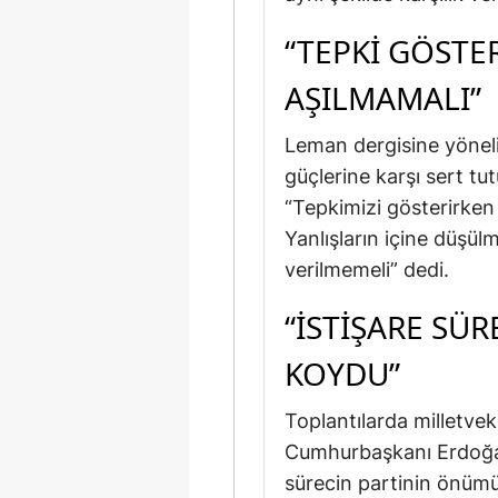
“TEPKI GÖSTE
AŞILMAMALI”
Leman dergisine yöneli
güçlerine karşı sert tu
“Tepkimizi gösterirken
Yanlışların içine düşül
verilmemeli” dedi.
“İSTIŞARE SÜR
KOYDU”
Toplantılarda milletveki
Cumhurbaşkanı Erdoğan’
sürecin partinin önüm