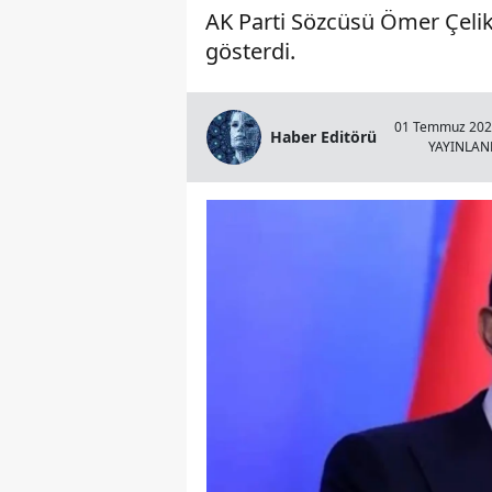
AK Parti Sözcüsü Ömer Çeli
gösterdi.
01 Temmuz 2025
Haber Editörü
YAYINLA
Çivril Gümüşsu'da Feci Çar
Yaralı Var