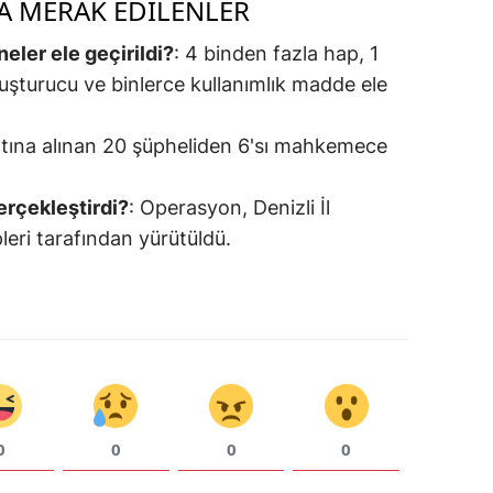
 MERAK EDILENLER
eler ele geçirildi?
: 4 binden fazla hap, 1
yuşturucu ve binlerce kullanımlık madde ele
ltına alınan 20 şüpheliden 6'sı mahkemece
rçekleştirdi?
: Operasyon, Denizli İl
eri tarafından yürütüldü.
0
0
0
0