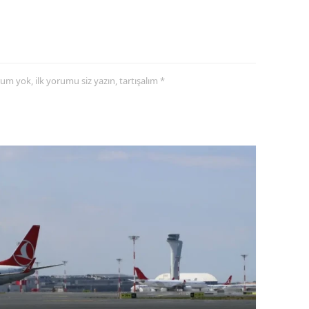
yorum yok, ilk yorumu siz yazın, tartışalım *