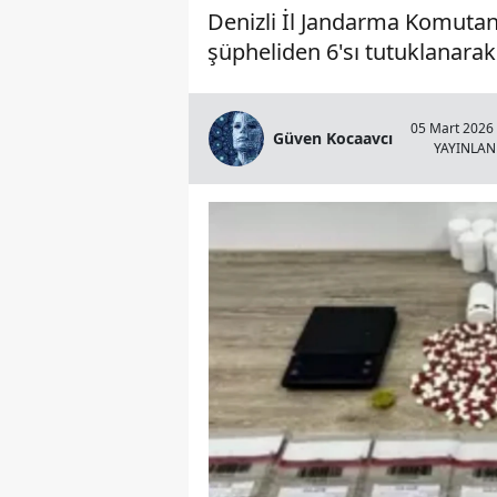
Denizli İl Jandarma Komutan
şüpheliden 6'sı tutuklanarak
05 Mart 2026 
Güven Kocaavcı
YAYINLA
Çivril Gümüşsu'da Feci Çar
Yaralı Var