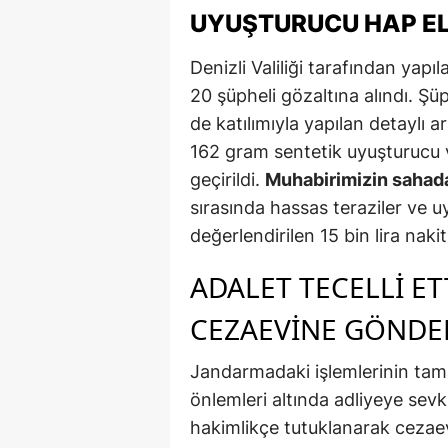
UYUŞTURUCU HAP ELE
Denizli Valiliği tarafından ya
20 şüpheli gözaltına alındı. Şü
de katılımıyla yapılan detaylı 
162 gram sentetik uyuşturucu v
geçirildi.
Muhabirimizin sahadan
sırasında hassas teraziler ve u
değerlendirilen 15 bin lira naki
ADALET TECELLI ETT
CEZAEVINE GÖNDE
Jandarmadaki işlemlerinin ta
önlemleri altında adliyeye sevk 
hakimlikçe tutuklanarak cezae