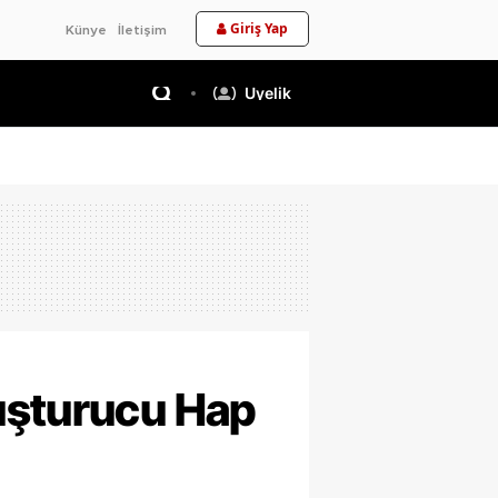
Giriş Yap
Künye
İletişim
Üyelik
uşturucu Hap