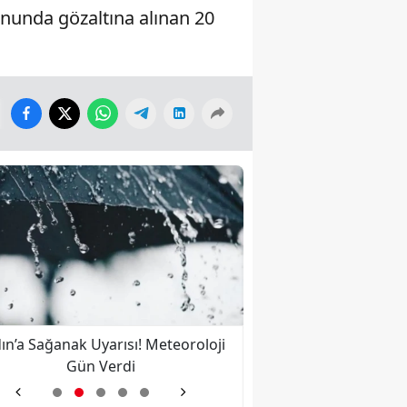
nunda gözaltına alınan 20
ın’a Sağanak Uyarısı! Meteoroloji
Nazilli’ye İkinci Kez 
Gün Verdi
Bulut Kalbine