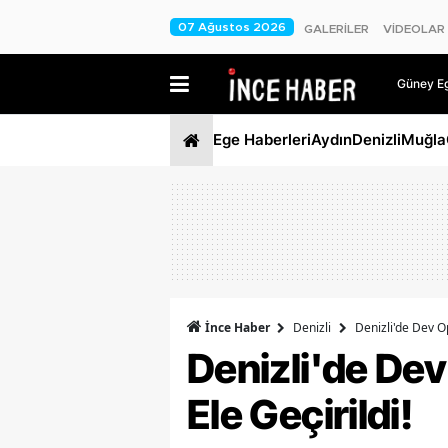
07 Ağustos 2026
GALERİLER
VİDEOLAR
Güney Ege
Ege Haberleri
Aydın
Denizli
Muğla
İnce Haber
Denizli
Denizli'de Dev O
Denizli'de De
Ele Geçirildi!