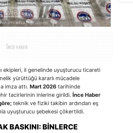
ekipleri, il genelinde uyuşturucu ticareti
nelik yürüttüğü kararlı mücadele
a imza attı.
Mart 2026
tarihinde
ir tacirlerinin inlerine girildi.
İnce Haber
göre;
teknik ve fiziki takibin ardından eş
a uyuşturucu şebekesi çökertildi.
 BASKINI: BINLERCE