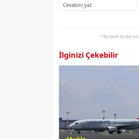
* Bu içerik ile ilgili 
İlginizi Çekebilir
rajlarda