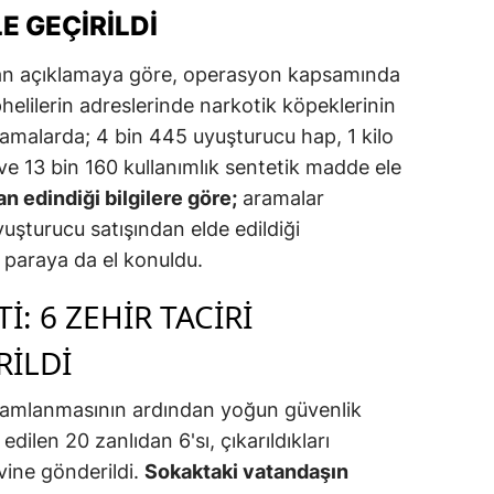
 GEÇIRILDI
pılan açıklamaya göre, operasyon kapsamında
phelilerin adreslerinde narkotik köpeklerinin
aramalarda; 4 bin 445 uyuşturucu hap, 1 kilo
e 13 bin 160 kullanımlık sentetik madde ele
 edindiği bilgilere göre;
aramalar
yuşturucu satışından elde edildiği
t paraya da el konuldu.
I: 6 ZEHIR TACIRI
RILDI
mamlanmasının ardından yoğun güvenlik
edilen 20 zanlıdan 6'sı, çıkarıldıkları
vine gönderildi.
Sokaktaki vatandaşın