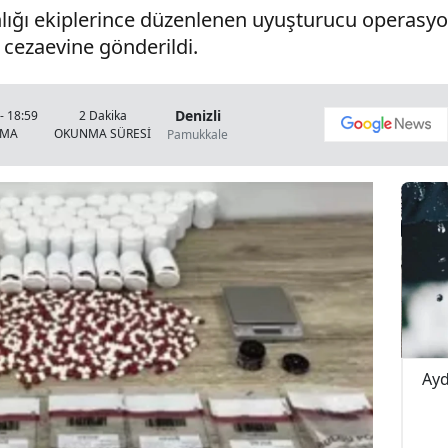
lığı ekiplerince düzenlenen uyuşturucu operasyo
 cezaevine gönderildi.
Denizli
- 18:59
2 Dakika
NMA
OKUNMA SÜRESİ
Pamukkale
pışma! 4
Buldan Karayolunda Korkutan Kaza!
Ayd
Yağış Yolu Kayganlaştırdı