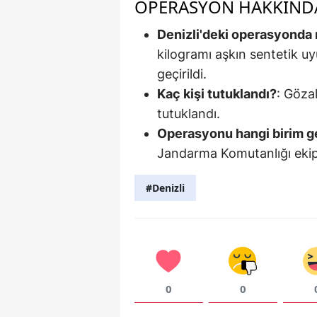
OPERASYON HAKKINDA
Denizli'deki operasyonda n
kilogramı aşkın sentetik u
geçirildi.
Kaç kişi tutuklandı?
: Göza
tutuklandı.
Operasyonu hangi birim ge
Jandarma Komutanlığı ekipl
#Denizli
0
0