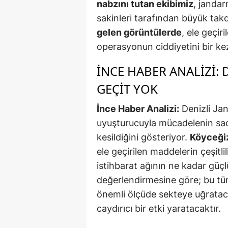
nabzını tutan ekibimiz
, janda
sakinleri tarafından büyük takdi
gelen görüntülerde
, ele geçi
operasyonun ciddiyetini bir kez
İNCE HABER ANALIZI:
GEÇIT YOK
İnce Haber Analizi:
Denizli Ja
uyuşturucuyla mücadelenin sa
kesildiğini gösteriyor.
Köyceğiz
ele geçirilen maddelerin çeşitl
istihbarat ağının ne kadar güç
değerlendirmesine göre; bu tür
önemli ölçüde sekteye uğratac
caydırıcı bir etki yaratacaktır.