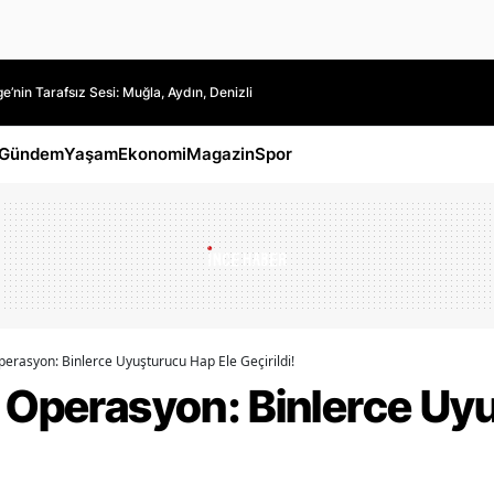
’nin Tarafsız Sesi: Muğla, Aydın, Denizli
Gündem
Yaşam
Ekonomi
Magazin
Spor
perasyon: Binlerce Uyuşturucu Hap Ele Geçirildi!
v Operasyon: Binlerce Uy