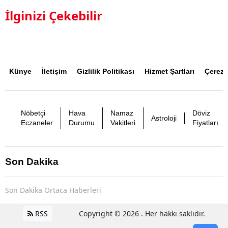
İlginizi Çekebilir
Künye
İletişim
Gizlilik Politikası
Hizmet Şartları
Çerez P
Nöbetçi
Hava
Namaz
Döviz
Astroloji
Eczaneler
Durumu
Vakitleri
Fiyatları
Son Dakika
Son Dakika Ortaca Haberleri
RSS
Copyright © 2026 . Her hakkı saklıdır.