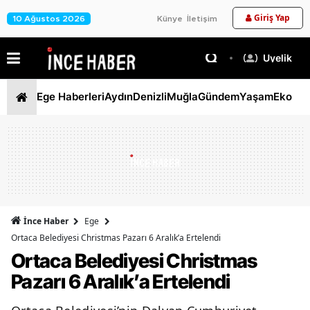
Giriş Yap
10 Ağustos 2026
Künye
İletişim
Üyelik
Ege Haberleri
Aydın
Denizli
Muğla
Gündem
Yaşam
Ekono
İnce Haber
Ege
Ortaca Belediyesi Christmas Pazarı 6 Aralık’a Ertelendi
Ortaca Belediyesi Christmas
Pazarı 6 Aralık’a Ertelendi