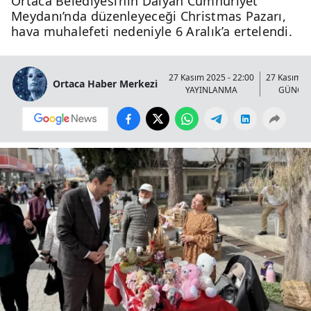
Ortaca Belediyesi’nin Dalyan Cumhuriyet
Meydanı’nda düzenleyeceği Christmas Pazarı,
hava muhalefeti nedeniyle 6 Aralık’a ertelendi.
27 Kasım 2025 - 22:00
27 Kasım 20
Ortaca Haber Merkezi
YAYINLANMA
GÜNCE