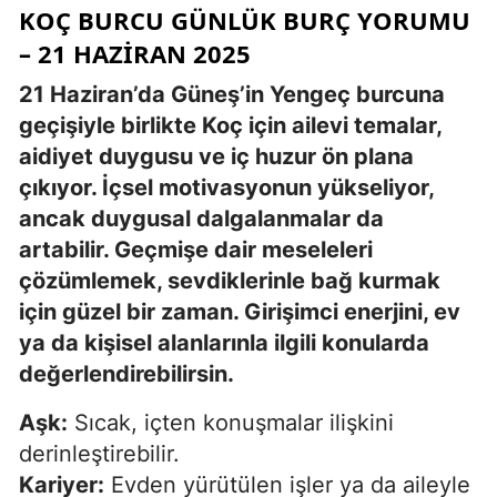
KOÇ BURCU GÜNLÜK BURÇ YORUMU
– 21 HAZIRAN 2025
21 Haziran’da Güneş’in Yengeç burcuna
geçişiyle birlikte Koç için ailevi temalar,
aidiyet duygusu ve iç huzur ön plana
çıkıyor. İçsel motivasyonun yükseliyor,
ancak duygusal dalgalanmalar da
artabilir. Geçmişe dair meseleleri
çözümlemek, sevdiklerinle bağ kurmak
için güzel bir zaman. Girişimci enerjini, ev
ya da kişisel alanlarınla ilgili konularda
değerlendirebilirsin.
Aşk:
Sıcak, içten konuşmalar ilişkini
derinleştirebilir.
Kariyer:
Evden yürütülen işler ya da aileyle