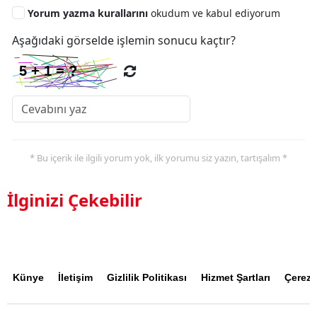
Yorum yazma kurallarını
okudum ve kabul ediyorum
Aşağıdaki görselde işlemin sonucu kaçtır?
* Bu içerik ile ilgili yorum yok, ilk yorumu siz yazın, tartışalım *
İlginizi Çekebilir
Künye
İletişim
Gizlilik Politikası
Hizmet Şartları
Çerez P