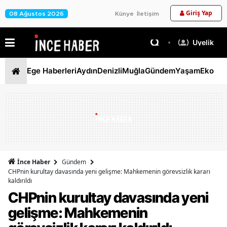
Giriş Yap
08 Ağustos 2026
Künye
İletişim
Üyelik
Ege Haberleri
Aydın
Denizli
Muğla
Gündem
Yaşam
Ekono
İnce Haber
Gündem
CHPnin kurultay davasında yeni gelişme: Mahkemenin görevsizlik kararı
kaldırıldı
CHPnin kurultay davasında yeni
gelişme: Mahkemenin