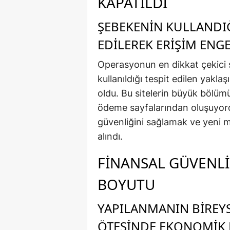
KAPATILDI
ŞEBEKENIN KULLANDIĞI
EDILEREK ERIŞIM ENG
Operasyonun en dikkat çekici so
kullanıldığı tespit edilen yakla
oldu. Bu sitelerin büyük bölümü 
ödeme sayfalarından oluşuyordu.
güvenliğini sağlamak ve yeni 
alındı.
FINANSAL GÜVENLI
BOYUTU
YAPILANMANIN BIREY
ÖTESINDE EKONOMIK 