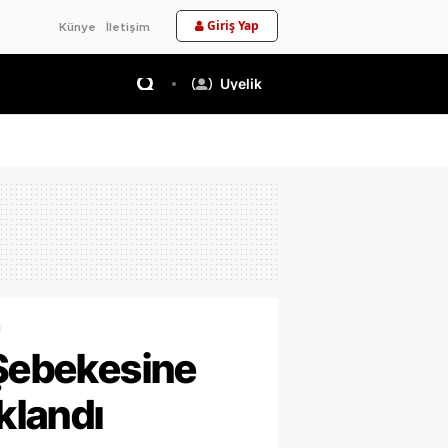
Giriş Yap
Künye
İletişim
Üyelik
ı
 Şebekesine
klandı