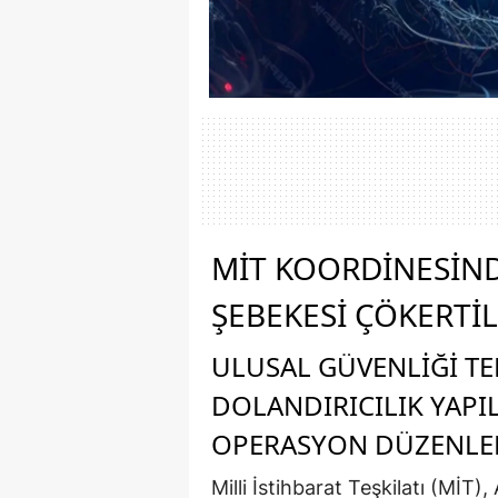
MİT KOORDINESIND
ŞEBEKESI ÇÖKERTIL
ULUSAL GÜVENLIĞI TE
DOLANDIRICILIK YAP
OPERASYON DÜZENLE
Milli İstihbarat Teşkilatı (MİT)