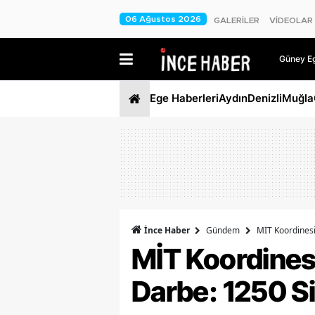
06 Ağustos 2026
GALERİLER
VİDEOLAR
Güney Ege
Ege Haberleri
Aydın
Denizli
Muğla
İnce Haber
Gündem
MİT Koordinesi
MİT Koordinesi
Darbe: 1250 Si