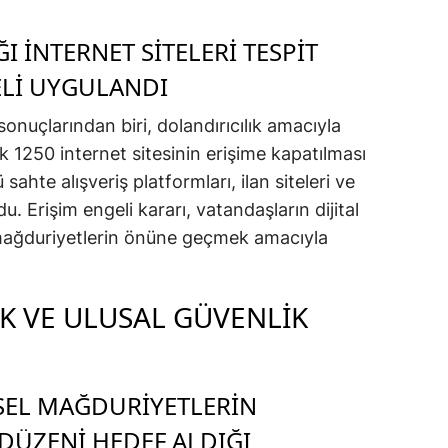
 INTERNET SITELERI TESPIT
ELI UYGULANDI
nuçlarından biri, dolandırıcılık amacıyla
şık 1250 internet sitesinin erişime kapatılması
sahte alışveriş platformları, ilan siteleri ve
 Erişim engeli kararı, vatandaşların dijital
mağduriyetlerin önüne geçmek amacıyla
K VE ULUSAL GÜVENLIK
SEL MAĞDURIYETLERIN
DÜZENI HEDEF ALDIĞI