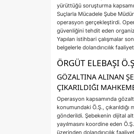
yürüttüğü soruşturma kapsamı
Suçlarla Mücadele Şube Müdürlüğ
operasyon gerçekleştirdi. Ope
güvenliğini tehdit eden organize
Yapılan istihbari çalışmalar so
belgelerle dolandırıcılık faaliye
ÖRGÜT ELEBAŞI Ö.
GÖZALTINA ALINAN Ş
ÇIKARILDIĞI MAHKEM
Operasyon kapsamında gözaltı
konumundaki Ö.Ş., çıkarıldığı
gönderildi. Şebekenin dijital al
yayılmasını koordine eden Ö.Ş.’
üzerinden dolandırıcılık faaliye