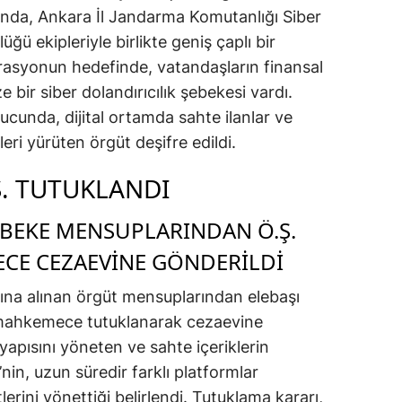
nda, Ankara İl Jandarma Komutanlığı Siber
ü ekipleriyle birlikte geniş çaplı bir
rasyonun hedefinde, vatandaşların finansal
 bir siber dolandırıcılık şebekesi vardı.
nucunda, dijital ortamda sahte ilanlar ve
tleri yürüten örgüt deşifre edildi.
Ş. TUTUKLANDI
EBEKE MENSUPLARINDAN Ö.Ş.
ECE CEZAEVINE GÖNDERILDI
na alınan örgüt mensuplarından elebaşı
 mahkemece tutuklanarak cezaevine
tyapısını yöneten ve sahte içeriklerin
nin, uzun süredir farklı platformlar
tlerini yönettiği belirlendi. Tutuklama kararı,