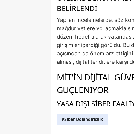
BELIRLENDI
Yapılan incelemelerde, söz kon
mağduriyetlere yol açmakla sı
düzeni hedef alarak vatandaşla
girişimler içerdiği görüldü. B
açısından da önem arz ettiğin
alması, dijital tehditlere karşı 
MİT’IN DIJITAL GÜ
GÜÇLENIYOR
YASA DIŞI SIBER FAAL
#Siber Dolandırıcılık