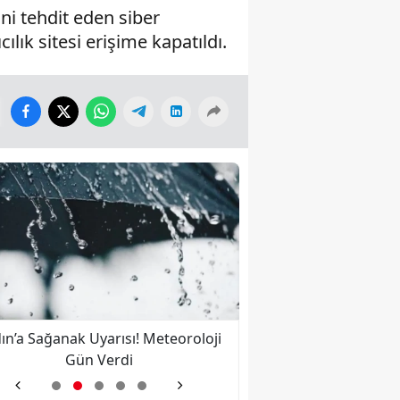
ni tehdit eden siber
ılık sitesi erişime kapatıldı.
ın’a Sağanak Uyarısı! Meteoroloji
Nazilli’ye İkinci Kez 
Gün Verdi
Bulut Kalbine