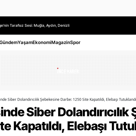
’nin Tarafsız Sesi: Muğla, Aydın, Denizli
Gündem
Yaşam
Ekonomi
Magazin
Spor
nde Siber Dolandırıcılık Şebekesine Darbe: 1250 Site Kapatıldı, Elebaşı Tutukland
nde Siber Dolandırıcılık
te Kapatıldı, Elebaşı Tutu