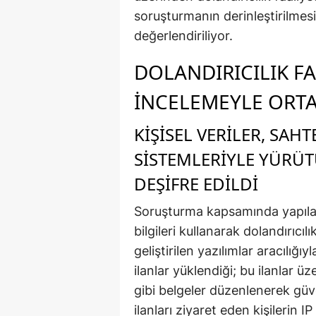
soruşturmanın derinleştirilmesi
değerlendiriliyor.
DOLANDIRICILIK FA
İNCELEMEYLE ORTA
KIŞISEL VERILER, SAH
SISTEMLERIYLE YÜRÜT
DEŞIFRE EDILDI
Soruşturma kapsamında yapılan
bilgileri kullanarak dolandırıcıl
geliştirilen yazılımlar aracılığ
ilanlar yüklendiği; bu ilanlar 
gibi belgeler düzenlenerek güv
ilanları ziyaret eden kişilerin I