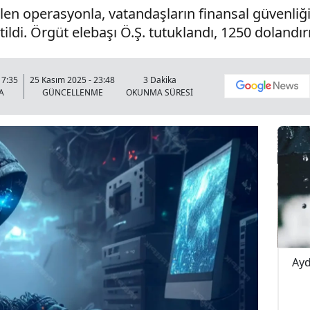
en operasyonla, vatandaşların finansal güvenliği
ildi. Örgüt elebaşı Ö.Ş. tutuklandı, 1250 dolandırıc
17:35
25 Kasım 2025 - 23:48
3 Dakika
A
GÜNCELLENME
OKUNMA SÜRESİ
pışma! 4
Buldan Karayolunda Korkutan Kaza!
Ayd
Yağış Yolu Kayganlaştırdı