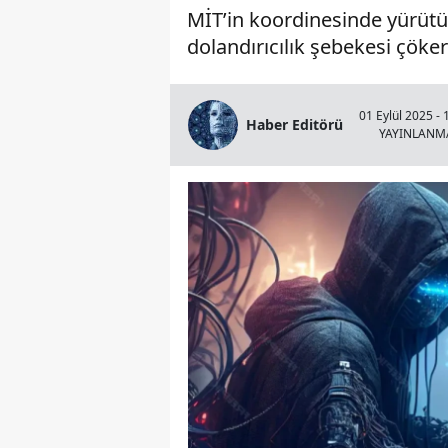
MİT’in koordinesinde yürütül
dolandırıcılık şebekesi çökert
01 Eylül 2025 - 
Haber Editörü
YAYINLANM
Çivril Gümüşsu'da Feci Çar
Yaralı Var