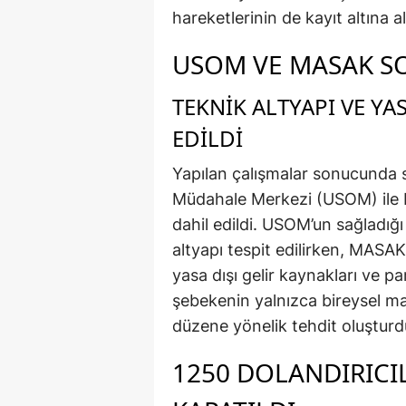
hareketlerinin de kayıt altına al
USOM VE MASAK S
TEKNIK ALTYAPI VE YAS
EDILDI
Yapılan çalışmalar sonucunda 
Müdahale Merkezi (USOM) ile M
dahil edildi. USOM’un sağladığı 
altyapı tespit edilirken, MASA
yasa dışı gelir kaynakları ve par
şebekenin yalnızca bireysel m
düzene yönelik tehdit oluştur
1250 DOLANDIRICIL