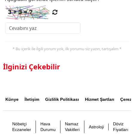
* Bu içerik ile ilgili yorum yok, ilk yorumu siz yazın, tartışalım *
İlginizi Çekebilir
Künye
İletişim
Gizlilik Politikası
Hizmet Şartları
Çerez P
Nöbetçi
Hava
Namaz
Döviz
Astroloji
Eczaneler
Durumu
Vakitleri
Fiyatları