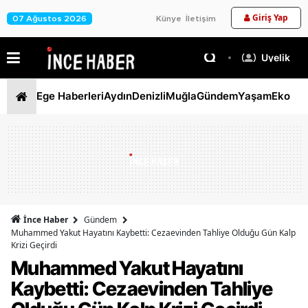
Giriş Yap
07 Ağustos 2026
Künye
İletişim
Üyelik
Ege Haberleri
Aydın
Denizli
Muğla
Gündem
Yaşam
Ekono
İnce Haber
Gündem
Muhammed Yakut Hayatını Kaybetti: Cezaevinden Tahliye Olduğu Gün Kalp
Krizi Geçirdi
Muhammed Yakut Hayatını
Kaybetti: Cezaevinden Tahliye