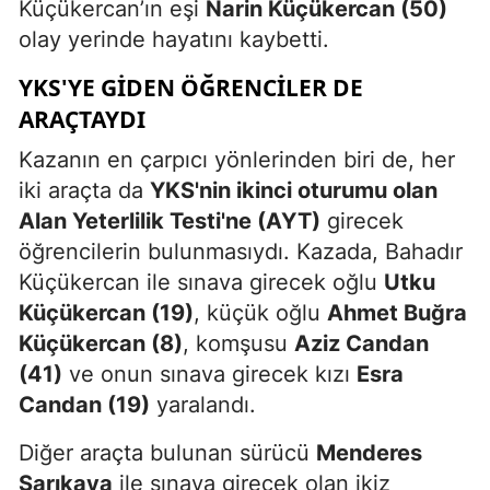
Küçükercan’ın eşi
Narin Küçükercan (50)
olay yerinde hayatını kaybetti.
YKS'YE GIDEN ÖĞRENCILER DE
ARAÇTAYDI
Kazanın en çarpıcı yönlerinden biri de, her
iki araçta da
YKS'nin ikinci oturumu olan
Alan Yeterlilik Testi'ne (AYT)
girecek
öğrencilerin bulunmasıydı. Kazada, Bahadır
Küçükercan ile sınava girecek oğlu
Utku
Küçükercan (19)
, küçük oğlu
Ahmet Buğra
Küçükercan (8)
, komşusu
Aziz Candan
(41)
ve onun sınava girecek kızı
Esra
Candan (19)
yaralandı.
Diğer araçta bulunan sürücü
Menderes
Sarıkaya
ile sınava girecek olan ikiz