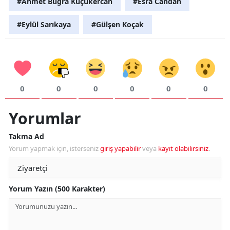
#Ahmet Buğra Küçükercan
#Esra Candan
#Eylül Sarıkaya
#Gülşen Koçak
0
0
0
0
0
0
Yorumlar
Takma Ad
Yorum yapmak için, isterseniz
giriş yapabilir
veya
kayıt olabilirsiniz
.
Yorum Yazın (500 Karakter)