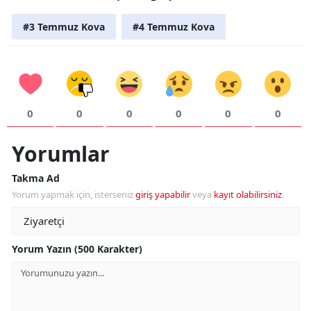
#3 Temmuz Kova
#4 Temmuz Kova
0
0
0
0
0
0
Yorumlar
Takma Ad
Yorum yapmak için, isterseniz
giriş yapabilir
veya
kayıt olabilirsiniz
.
Yorum Yazın (500 Karakter)