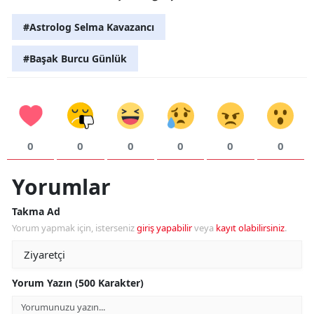
#Astrolog Selma Kavazancı
#Başak Burcu Günlük
0
0
0
0
0
0
Yorumlar
Takma Ad
Yorum yapmak için, isterseniz
giriş yapabilir
veya
kayıt olabilirsiniz
.
Yorum Yazın (500 Karakter)