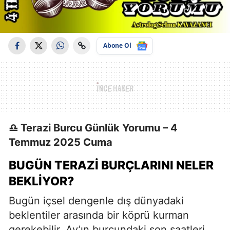
Abone Ol
♎ Terazi Burcu Günlük Yorumu – 4
Temmuz 2025 Cuma
BUGÜN TERAZI BURÇLARINI NELER
BEKLIYOR?
Bugün içsel dengenle dış dünyadaki
beklentiler arasında bir köprü kurman
gerekebilir. Ay’ın burcundaki son saatleri,