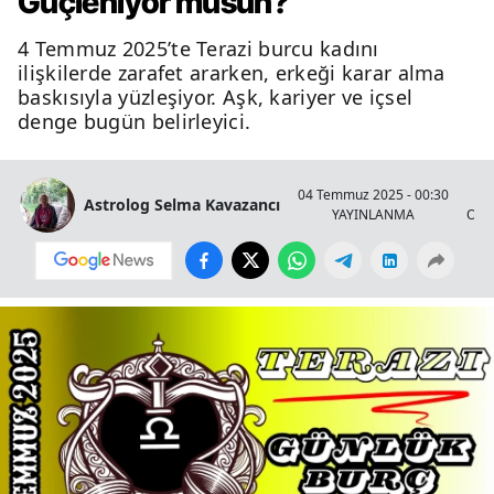
Güçleniyor musun?
4 Temmuz 2025’te Terazi burcu kadını
ilişkilerde zarafet ararken, erkeği karar alma
baskısıyla yüzleşiyor. Aşk, kariyer ve içsel
denge bugün belirleyici.
04 Temmuz 2025 - 00:30
Astrolog Selma Kavazancı
YAYINLANMA
OKU