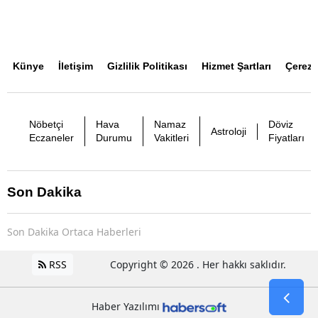
Künye
İletişim
Gizlilik Politikası
Hizmet Şartları
Çerez P
Nöbetçi
Hava
Namaz
Döviz
Astroloji
Eczaneler
Durumu
Vakitleri
Fiyatları
Son Dakika
Son Dakika Ortaca Haberleri
RSS
Copyright © 2026 . Her hakkı saklıdır.
Haber Yazılımı