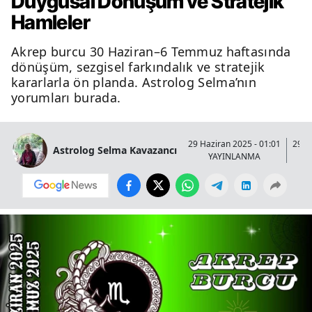
Duygusal Dönüşüm ve Stratejik
Hamleler
Akrep burcu 30 Haziran–6 Temmuz haftasında
dönüşüm, sezgisel farkındalık ve stratejik
kararlarla ön planda. Astrolog Selma’nın
yorumları burada.
29 Haziran 2025 - 01:01
29 H
Astrolog Selma Kavazancı
YAYINLANMA