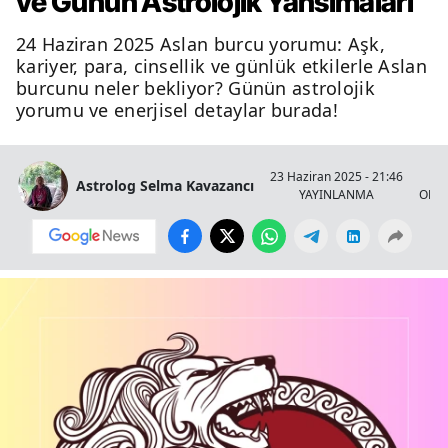
ve Günün Astrolojik Yansımaları
24 Haziran 2025 Aslan burcu yorumu: Aşk,
kariyer, para, cinsellik ve günlük etkilerle Aslan
burcunu neler bekliyor? Günün astrolojik
yorumu ve enerjisel detaylar burada!
23 Haziran 2025 - 21:46
Astrolog Selma Kavazancı
YAYINLANMA
OKU