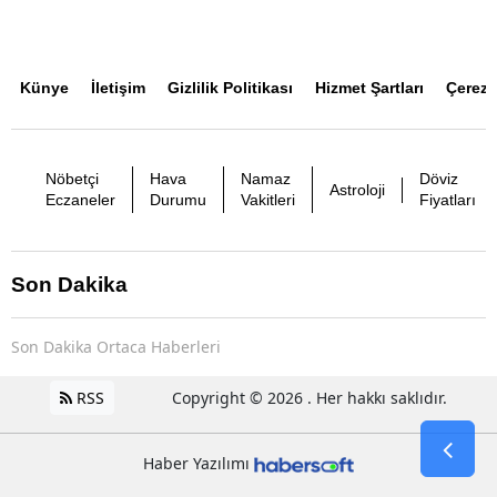
Künye
İletişim
Gizlilik Politikası
Hizmet Şartları
Çerez P
Nöbetçi
Hava
Namaz
Döviz
Astroloji
Eczaneler
Durumu
Vakitleri
Fiyatları
Son Dakika
Son Dakika Ortaca Haberleri
RSS
Copyright © 2026 . Her hakkı saklıdır.
Haber Yazılımı