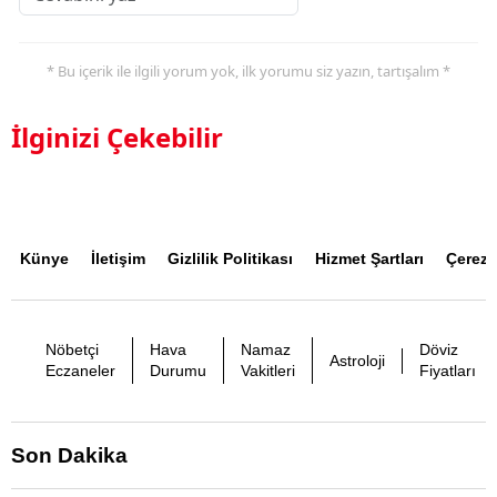
* Bu içerik ile ilgili yorum yok, ilk yorumu siz yazın, tartışalım *
İlginizi Çekebilir
Künye
İletişim
Gizlilik Politikası
Hizmet Şartları
Çerez P
Nöbetçi
Hava
Namaz
Döviz
Astroloji
Eczaneler
Durumu
Vakitleri
Fiyatları
Son Dakika