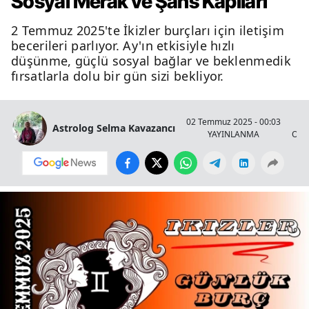
Sosyal Merak ve Şans Kapıları
2 Temmuz 2025'te İkizler burçları için iletişim
becerileri parlıyor. Ay'ın etkisiyle hızlı
düşünme, güçlü sosyal bağlar ve beklenmedik
fırsatlarla dolu bir gün sizi bekliyor.
02 Temmuz 2025 - 00:03
Astrolog Selma Kavazancı
YAYINLANMA
OKU