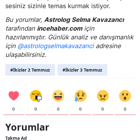
sesiniz sizinle temas kurmak istiyor.
Bu yorumlar,
Astrolog Selma Kavazancı
tarafından
incehaber.com
için
hazırlanmıştır. Günlük analiz ve danışmanlık
için
@astrologselmakavazanci
adresine
ulaşabilirsiniz.
#İkizler 2 Temmuz
#İkizler 3 Temmuz
0
0
0
0
0
0
Yorumlar
Takma Ad