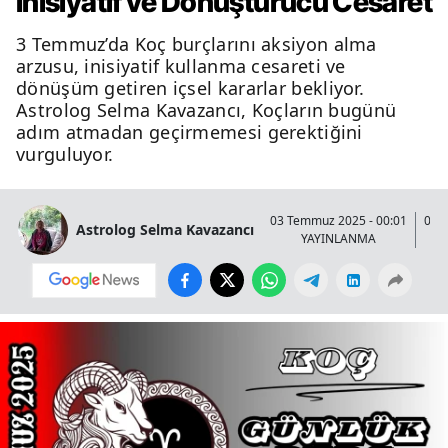
İnisiyatif ve Dönüştürücü Cesaret
3 Temmuz’da Koç burçlarını aksiyon alma
arzusu, inisiyatif kullanma cesareti ve
dönüşüm getiren içsel kararlar bekliyor.
Astrolog Selma Kavazancı, Koçların bugünü
adım atmadan geçirmemesi gerektiğini
vurguluyor.
03 Temmuz 2025 - 00:01
03 
Astrolog Selma Kavazancı
YAYINLANMA