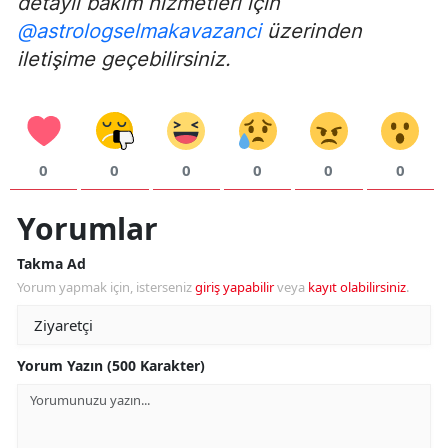
detaylı bakım hizmetleri için
@astrologselmakavazanci
üzerinden
iletişime geçebilirsiniz.
0
0
0
0
0
0
Yorumlar
Takma Ad
Yorum yapmak için, isterseniz
giriş yapabilir
veya
kayıt olabilirsiniz
.
Yorum Yazın (500 Karakter)