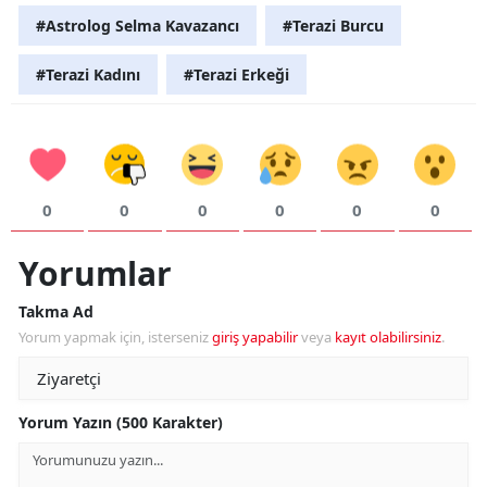
#Astrolog Selma Kavazancı
#Terazi Burcu
#Terazi Kadını
#Terazi Erkeği
0
0
0
0
0
0
Yorumlar
Takma Ad
Yorum yapmak için, isterseniz
giriş yapabilir
veya
kayıt olabilirsiniz
.
Yorum Yazın (500 Karakter)