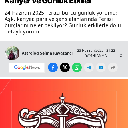
Kariyer ve Günlük Etkiler
24 Haziran 2025 Terazi burcu günlük yorumu:
Aşk, kariyer, para ve şans alanlarında Terazi
burçlarını neler bekliyor? Günlük etkilerle dolu
detaylı yorum.
23 Haziran 2025 - 21:22
Astrolog Selma Kavazancı
YAYINLANMA
OKU