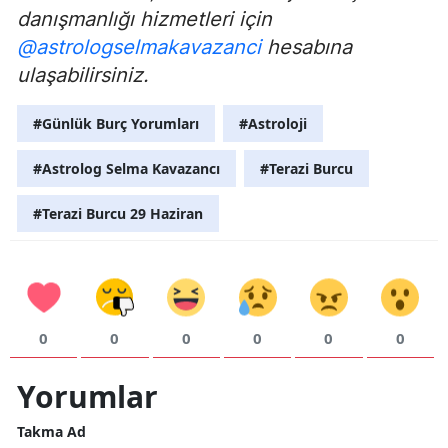
danışmanlığı hizmetleri için
@astrologselmakavazanci
hesabına
ulaşabilirsiniz.
#Günlük Burç Yorumları
#Astroloji
#Astrolog Selma Kavazancı
#Terazi Burcu
#Terazi Burcu 29 Haziran
0
0
0
0
0
0
Yorumlar
Takma Ad