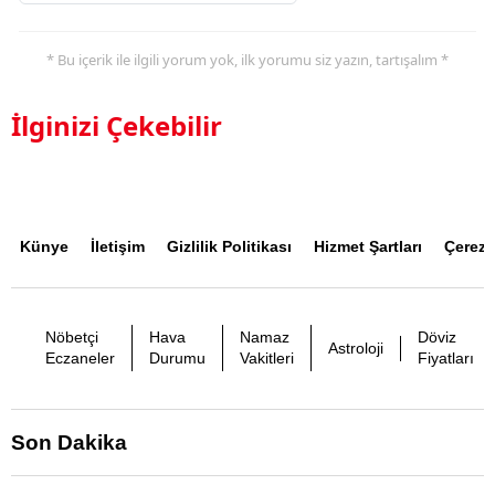
* Bu içerik ile ilgili yorum yok, ilk yorumu siz yazın, tartışalım *
İlginizi Çekebilir
Künye
İletişim
Gizlilik Politikası
Hizmet Şartları
Çerez P
Nöbetçi
Hava
Namaz
Döviz
Astroloji
Eczaneler
Durumu
Vakitleri
Fiyatları
Son Dakika