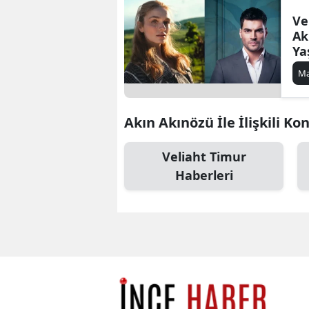
Ve
Ak
Ya
Se
Ma
Ki
ve
Akın Akınözü İle İlişkili Ko
Veliaht Timur
Haberleri