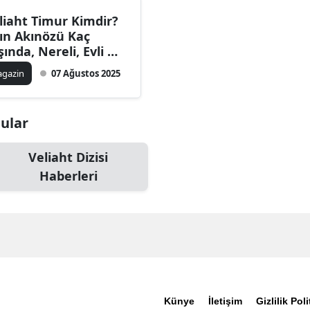
liaht Timur Kimdir?
ın Akınözü Kaç
şında, Nereli, Evli mi,
vgilisi Kim, Boyu
gazin
07 Ağustos 2025
losu, Oynadığı Diziler
 Filmler
nular
Veliaht Dizisi
Haberleri
Künye
İletişim
Gizlilik Poli