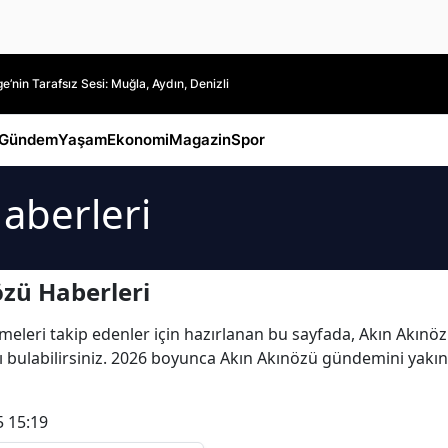
’nin Tarafsız Sesi: Muğla, Aydın, Denizli
Gündem
Yaşam
Ekonomi
Magazin
Spor
aberleri
zü Haberleri
leri takip edenler için hazırlanan bu sayfada, Akın Akınözü 
arı bulabilirsiniz. 2026 boyunca Akın Akınözü gündemini yakın
5 15:19