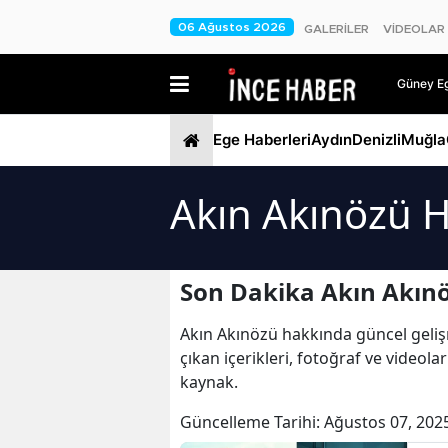
06 Ağustos 2026
GALERİLER
VİDEOLAR
Güney Ege
Ege Haberleri
Aydın
Denizli
Muğla
Akın Akınözü H
Son Dakika Akın Akınö
Akın Akınözü hakkında güncel gelişme
çıkan içerikleri, fotoğraf ve videol
kaynak.
Güncelleme Tarihi:
Ağustos 07, 202