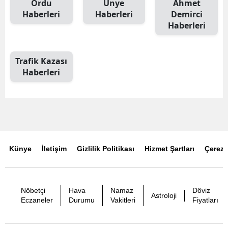
Ordu
Ünye
Ahmet
Haberleri
Haberleri
Demirci
Haberleri
Trafik Kazası
Haberleri
Künye
İletişim
Gizlilik Politikası
Hizmet Şartları
Çerez P
Nöbetçi
Hava
Namaz
Döviz
Astroloji
Eczaneler
Durumu
Vakitleri
Fiyatları