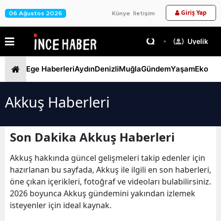
Giriş Yap
06 Ağustos 2026
Künye
İletişim
Üyelik
Ege Haberleri
Aydın
Denizli
Muğla
Gündem
Yaşam
Ekono
Akkuş Haberleri
Son Dakika Akkuş Haberleri
Akkuş hakkında güncel gelişmeleri takip edenler için
hazırlanan bu sayfada, Akkuş ile ilgili en son haberleri,
öne çıkan içerikleri, fotoğraf ve videoları bulabilirsiniz.
2026 boyunca Akkuş gündemini yakından izlemek
isteyenler için ideal kaynak.