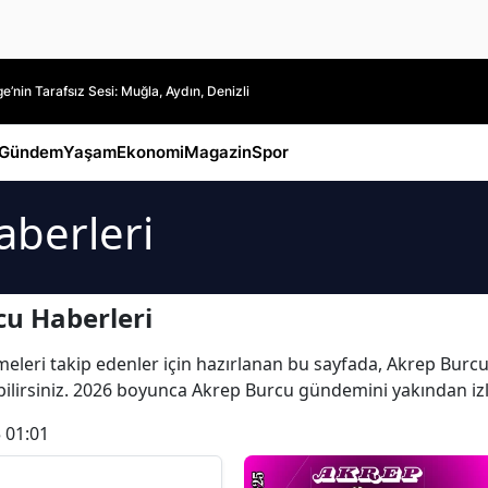
’nin Tarafsız Sesi: Muğla, Aydın, Denizli
Gündem
Yaşam
Ekonomi
Magazin
Spor
aberleri
u Haberleri
eri takip edenler için hazırlanan bu sayfada, Akrep Burcu il
labilirsiniz. 2026 boyunca Akrep Burcu gündemini yakından iz
 01:01