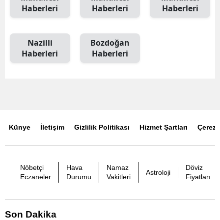
Haberleri
Haberleri
Haberleri
Nazilli
Bozdoğan
Haberleri
Haberleri
Künye
İletişim
Gizlilik Politikası
Hizmet Şartları
Çerez P
Nöbetçi
Hava
Namaz
Döviz
Astroloji
Eczaneler
Durumu
Vakitleri
Fiyatları
Son Dakika