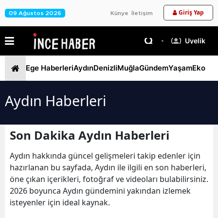
Giriş Yap
09 Ağustos 2026
Künye
İletişim
Üyelik
Ege Haberleri
Aydın
Denizli
Muğla
Gündem
Yaşam
Ekono
Aydın Haberleri
Son Dakika Aydın Haberleri
Aydın hakkında güncel gelişmeleri takip edenler için
hazırlanan bu sayfada, Aydın ile ilgili en son haberleri,
öne çıkan içerikleri, fotoğraf ve videoları bulabilirsiniz.
2026 boyunca Aydın gündemini yakından izlemek
isteyenler için ideal kaynak.