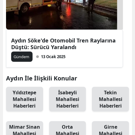
Aydın Söke'de Otomobil Tren Raylarına
Düştü: Sürücü Yaralandı
Gündem
13 Ocak 2025
Aydın İle İlişkili Konular
Yıldıztepe
İsabeyli
Tekin
Mahallesi
Mahallesi
Mahallesi
Haberleri
Haberleri
Haberleri
Mimar Sinan
Orta
Girne
Mahallesi
Mahallesi
Mahallesi