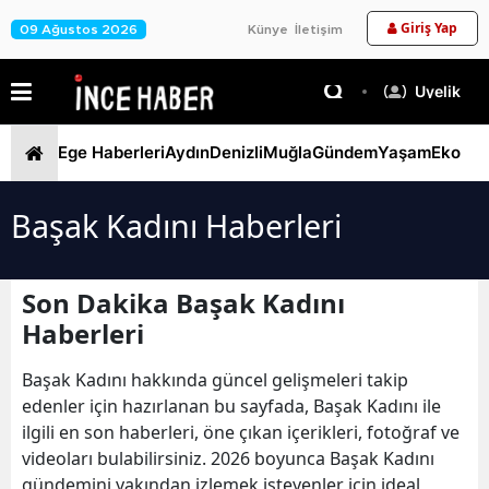
Giriş Yap
09 Ağustos 2026
Künye
İletişim
Üyelik
Ege Haberleri
Aydın
Denizli
Muğla
Gündem
Yaşam
Ekono
Başak Kadını Haberleri
Son Dakika Başak Kadını
Haberleri
Başak Kadını hakkında güncel gelişmeleri takip
edenler için hazırlanan bu sayfada, Başak Kadını ile
ilgili en son haberleri, öne çıkan içerikleri, fotoğraf ve
videoları bulabilirsiniz. 2026 boyunca Başak Kadını
gündemini yakından izlemek isteyenler için ideal