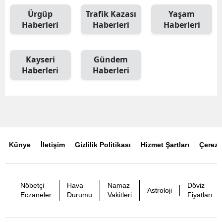
Ürgüp
Trafik Kazası
Yaşam
Haberleri
Haberleri
Haberleri
Kayseri
Gündem
Haberleri
Haberleri
Künye
İletişim
Gizlilik Politikası
Hizmet Şartları
Çerez P
Nöbetçi
Hava
Namaz
Döviz
Astroloji
Eczaneler
Durumu
Vakitleri
Fiyatları