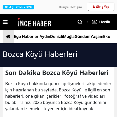
Giriş Yap
10 Ağustos 2026
Künye
İletişim
Üyelik
Ege Haberleri
Aydın
Denizli
Muğla
Gündem
Yaşam
Ekono
Bozca Köyü Haberleri
Son Dakika Bozca Köyü Haberleri
Bozca Köyü hakkında güncel gelişmeleri takip edenler
için hazırlanan bu sayfada, Bozca Köyü ile ilgili en son
haberleri, öne çıkan içerikleri, fotoğraf ve videoları
bulabilirsiniz. 2026 boyunca Bozca Köyü gündemini
yakından izlemek isteyenler için ideal kaynak.