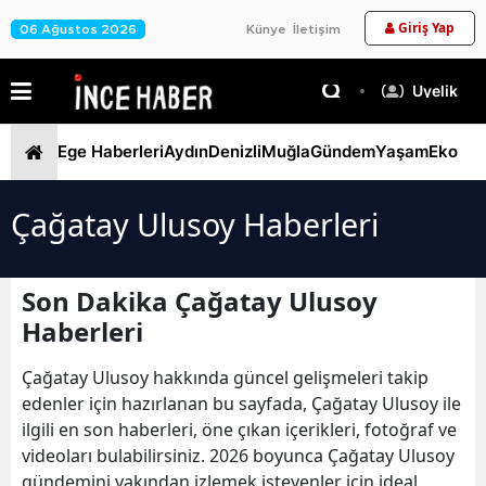
Giriş Yap
06 Ağustos 2026
Künye
İletişim
Üyelik
Ege Haberleri
Aydın
Denizli
Muğla
Gündem
Yaşam
Ekono
Çağatay Ulusoy Haberleri
Son Dakika Çağatay Ulusoy
Haberleri
Çağatay Ulusoy hakkında güncel gelişmeleri takip
edenler için hazırlanan bu sayfada, Çağatay Ulusoy ile
ilgili en son haberleri, öne çıkan içerikleri, fotoğraf ve
videoları bulabilirsiniz. 2026 boyunca Çağatay Ulusoy
gündemini yakından izlemek isteyenler için ideal