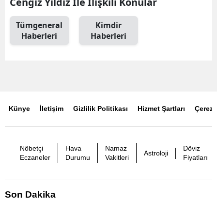
Cengiz Yıldız İle İlişkili Konular
Tümgeneral
Kimdir
Haberleri
Haberleri
Künye
İletişim
Gizlilik Politikası
Hizmet Şartları
Çerez P
Nöbetçi
Hava
Namaz
Döviz
Astroloji
Eczaneler
Durumu
Vakitleri
Fiyatları
Son Dakika