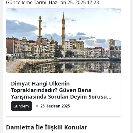
Güncelleme Tarihi:
Haziran 25, 2025 17:23
Dimyat Hangi Ülkenin
Topraklarındadır? Güven Bana
Yarışmasında Sorulan Deyim Sorusu
Gündem Oldu
Gündem
25 Haziran 2025
Damietta İle İlişkili Konular