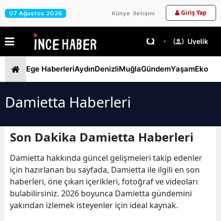
Giriş Yap
07 Ağustos 2026
Künye
İletişim
Üyelik
Ege Haberleri
Aydın
Denizli
Muğla
Gündem
Yaşam
Ekono
Damietta Haberleri
Son Dakika Damietta Haberleri
Damietta hakkında güncel gelişmeleri takip edenler
için hazırlanan bu sayfada, Damietta ile ilgili en son
haberleri, öne çıkan içerikleri, fotoğraf ve videoları
bulabilirsiniz. 2026 boyunca Damietta gündemini
yakından izlemek isteyenler için ideal kaynak.