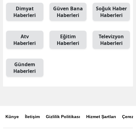
Dimyat
Güven Bana
Soğuk Haber
Haberleri
Haberleri
Haberleri
Atv
Eğitim
Televizyon
Haberleri
Haberleri
Haberleri
Gündem
Haberleri
Künye
İletişim
Gizlilik Politikası
Hizmet Şartları
Çerez P