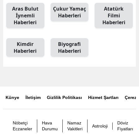
Aras Bulut
Çukur Yamaç
Atatürk
İynemli
Haberleri
Filmi
Haberleri
Haberleri
Kimdir
Biyografi
Haberleri
Haberleri
Künye
İletişim
Gizlilik Politikası
Hizmet Şartları
Çerez P
Nöbetçi
Hava
Namaz
Döviz
Astroloji
Eczaneler
Durumu
Vakitleri
Fiyatları