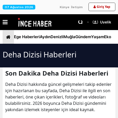
Giriş Yap
07 Ağustos 2026
Künye
İletişim
Üyelik
Ege Haberleri
Aydın
Denizli
Muğla
Gündem
Yaşam
Ekono
Deha Dizisi Haberleri
Son Dakika Deha Dizisi Haberleri
Deha Dizisi hakkında güncel gelişmeleri takip edenler
için hazırlanan bu sayfada, Deha Dizisi ile ilgili en son
haberleri, öne çıkan içerikleri, fotoğraf ve videoları
bulabilirsiniz. 2026 boyunca Deha Dizisi gündemini
yakından izlemek isteyenler için ideal kaynak.