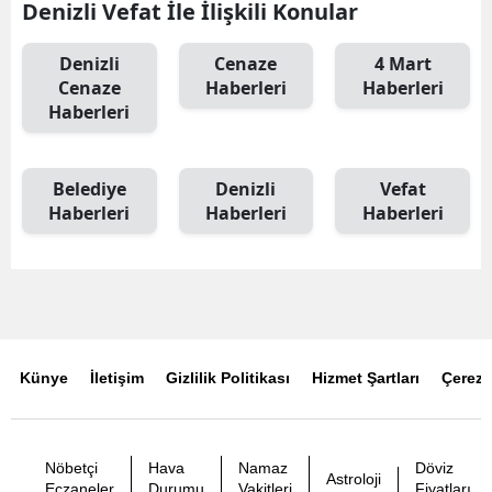
Denizli Vefat İle İlişkili Konular
Denizli
Cenaze
4 Mart
Cenaze
Haberleri
Haberleri
Haberleri
Belediye
Denizli
Vefat
Haberleri
Haberleri
Haberleri
Künye
İletişim
Gizlilik Politikası
Hizmet Şartları
Çerez P
Nöbetçi
Hava
Namaz
Döviz
Astroloji
Eczaneler
Durumu
Vakitleri
Fiyatları