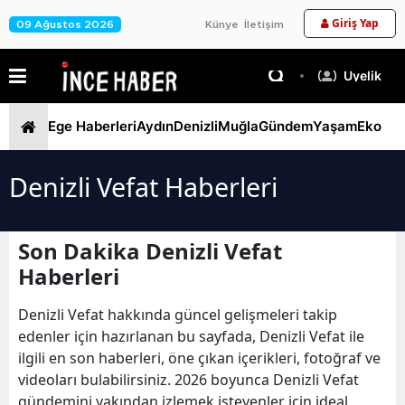
Giriş Yap
09 Ağustos 2026
Künye
İletişim
Üyelik
Ege Haberleri
Aydın
Denizli
Muğla
Gündem
Yaşam
Ekono
Denizli Vefat Haberleri
Son Dakika Denizli Vefat
Haberleri
Denizli Vefat hakkında güncel gelişmeleri takip
edenler için hazırlanan bu sayfada, Denizli Vefat ile
ilgili en son haberleri, öne çıkan içerikleri, fotoğraf ve
videoları bulabilirsiniz. 2026 boyunca Denizli Vefat
gündemini yakından izlemek isteyenler için ideal