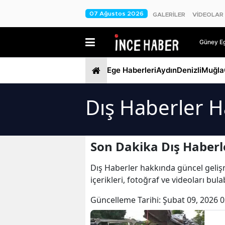
07 Ağustos 2026
GALERİLER
VİDEOLAR
Güney Ege
Ege Haberleri
Aydın
Denizli
Muğla
Dış Haberler H
Son Dakika Dış Haberl
Dış Haberler hakkında güncel gelişme
içerikleri, fotoğraf ve videoları bu
Güncelleme Tarihi:
Şubat 09, 2026 0