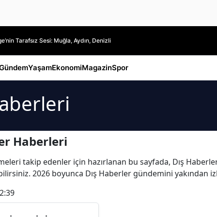
’nin Tarafsız Sesi: Muğla, Aydın, Denizli
Gündem
Yaşam
Ekonomi
Magazin
Spor
aberleri
er Haberleri
leri takip edenler için hazırlanan bu sayfada, Dış Haberler i
labilirsiniz. 2026 boyunca Dış Haberler gündemini yakından iz
2:39