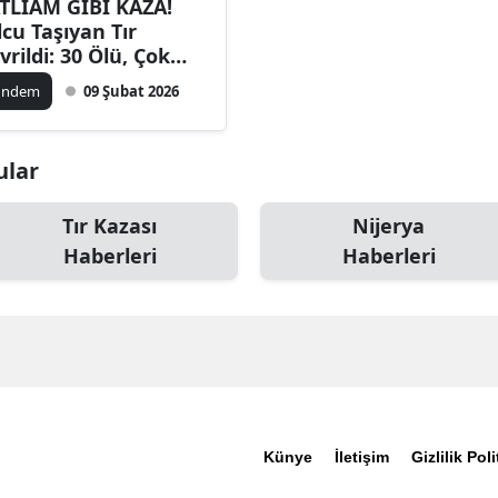
TLİAM GİBİ KAZA!
lcu Taşıyan Tır
vrildi: 30 Ölü, Çok
ralı
ündem
09 Şubat 2026
ular
Tır Kazası
Nijerya
Haberleri
Haberleri
Künye
İletişim
Gizlilik Poli