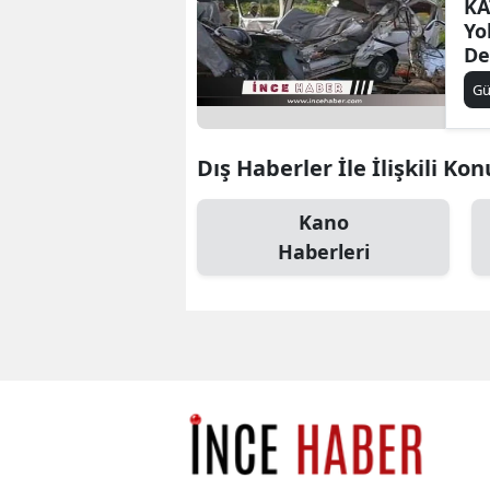
KA
Yo
De
Ya
G
Dış Haberler İle İlişkili Kon
Kano
Haberleri