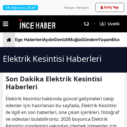
Giriş Yap
08 Ağustos 2026
Künye
İletişim
Üyelik
Ege Haberleri
Aydın
Denizli
Muğla
Gündem
Yaşam
Ekono
Elektrik Kesintisi Haberleri
Son Dakika Elektrik Kesintisi
Haberleri
Elektrik Kesintisi hakkında güncel gelişmeleri takip
edenler için hazırlanan bu sayfada, Elektrik Kesintisi
ile ilgili en son haberleri, öne çıkan içerikleri, fotoğraf
ve videoları bulabilirsiniz. 2026 boyunca Elektrik
Kesintisi gündemini yakından izlemek isteyenler için