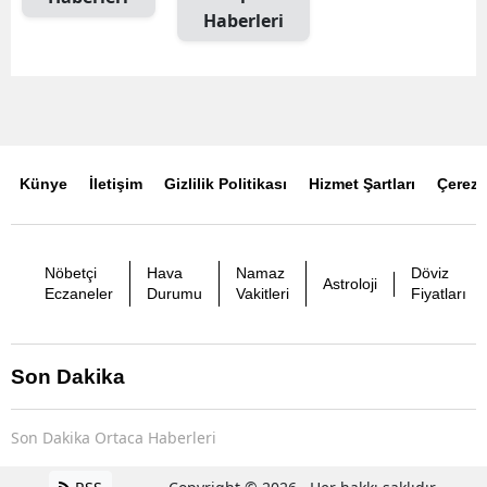
Haberleri
Künye
İletişim
Gizlilik Politikası
Hizmet Şartları
Çerez P
Nöbetçi
Hava
Namaz
Döviz
Astroloji
Eczaneler
Durumu
Vakitleri
Fiyatları
Son Dakika
Son Dakika Ortaca Haberleri