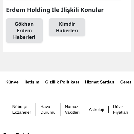
Erdem Holding İle İlişkili Konular
Gökhan
Kimdir
Erdem
Haberleri
Haberleri
Künye
İletişim
Gizlilik Politikası
Hizmet Şartları
Çerez P
Nöbetçi
Hava
Namaz
Döviz
Astroloji
Eczaneler
Durumu
Vakitleri
Fiyatları