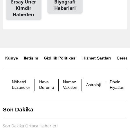
Ersay Üner
Biyografi
Kimdir
Haberleri
Haberleri
Künye
İletişim
Gizlilik Politikası
Hizmet Şartları
Çerez P
Nöbetçi
Hava
Namaz
Döviz
Astroloji
Eczaneler
Durumu
Vakitleri
Fiyatları
Son Dakika
Son Dakika Ortaca Haberleri