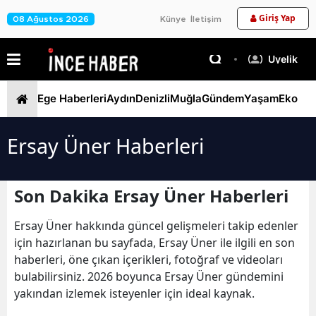
Giriş Yap
08 Ağustos 2026
Künye
İletişim
Üyelik
Ege Haberleri
Aydın
Denizli
Muğla
Gündem
Yaşam
Ekono
Ersay Üner Haberleri
Son Dakika Ersay Üner Haberleri
Ersay Üner hakkında güncel gelişmeleri takip edenler
için hazırlanan bu sayfada, Ersay Üner ile ilgili en son
haberleri, öne çıkan içerikleri, fotoğraf ve videoları
bulabilirsiniz. 2026 boyunca Ersay Üner gündemini
yakından izlemek isteyenler için ideal kaynak.