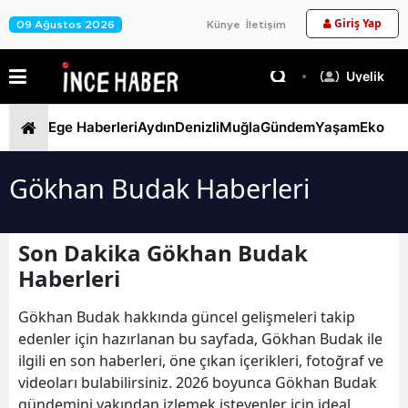
Giriş Yap
09 Ağustos 2026
Künye
İletişim
Üyelik
Ege Haberleri
Aydın
Denizli
Muğla
Gündem
Yaşam
Ekono
Gökhan Budak Haberleri
Son Dakika Gökhan Budak
Haberleri
Gökhan Budak hakkında güncel gelişmeleri takip
edenler için hazırlanan bu sayfada, Gökhan Budak ile
ilgili en son haberleri, öne çıkan içerikleri, fotoğraf ve
videoları bulabilirsiniz. 2026 boyunca Gökhan Budak
gündemini yakından izlemek isteyenler için ideal