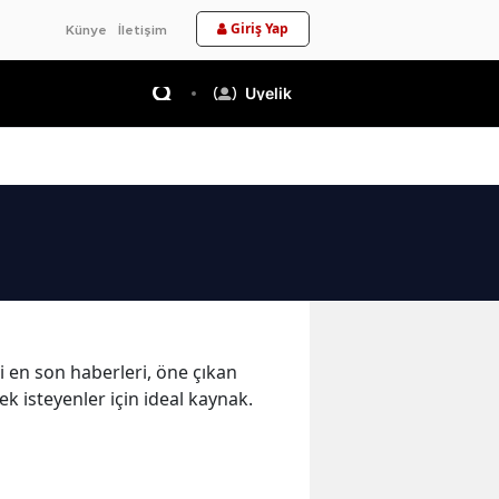
Giriş Yap
Künye
İletişim
Üyelik
i en son haberleri, öne çıkan
k isteyenler için ideal kaynak.