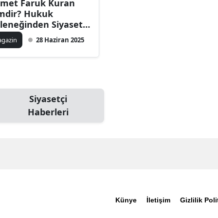
met Faruk Kuran
mdir? Hukuk
leneğinden Siyaset
hnesine Yükselen
gazin
28 Haziran 2025
im
Siyasetçi
Haberleri
Künye
İletişim
Gizlilik Poli