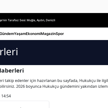
’nin Tarafsız Sesi: Muğla, Aydın, Denizli
Gündem
Yaşam
Ekonomi
Magazin
Spor
leri
aberleri
 takip edenler için hazırlanan bu sayfada, Hukukçu ile ilgil
labilirsiniz. 2026 boyunca Hukukçu gündemini yakından izleme
 14:54