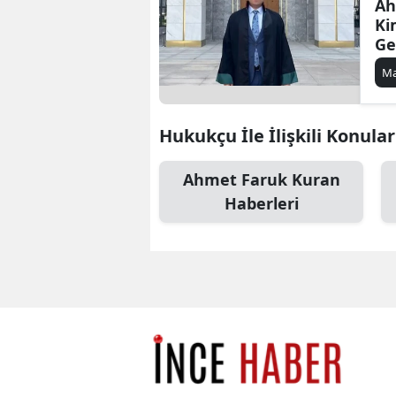
Ah
Ki
Ge
Sa
Ma
İs
Hukukçu İle İlişkili Konular
Ahmet Faruk Kuran
Haberleri