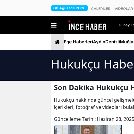
08 Ağustos 2026
GALERİLER
VİDEOLAR
Güney Ege
Ege Haberleri
Aydın
Denizli
Muğla
Hukukçu Haber
Son Dakika Hukukçu H
Hukukçu hakkında güncel gelişmeleri
içerikleri, fotoğraf ve videoları bu
Güncelleme Tarihi:
Haziran 28, 2025