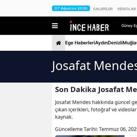
07 Ağustos 2026
GALERİLER
VİDEOLAR
Güney Ege
Ege Haberleri
Aydın
Denizli
Muğla
Josafat Mendes
Son Dakika Josafat Me
Josafat Mendes hakkında güncel geli
çıkan içerikleri, fotoğraf ve videol
kaynak.
Güncelleme Tarihi:
Temmuz 06, 202