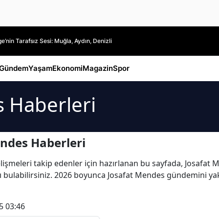
’nin Tarafsız Sesi: Muğla, Aydın, Denizli
Gündem
Yaşam
Ekonomi
Magazin
Spor
 Haberleri
ndes Haberleri
şmeleri takip edenler için hazırlanan bu sayfada, Josafat Men
arı bulabilirsiniz. 2026 boyunca Josafat Mendes gündemini yak
5 03:46