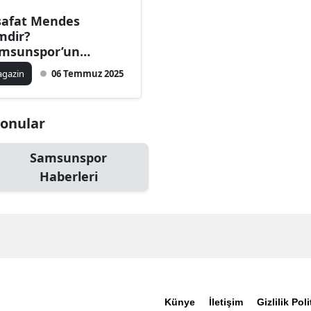
safat Mendes
mdir?
msunspor’un
ndemindeki Sağ Bek
gazin
06 Temmuz 2025
kkında Her Şey
Konular
Samsunspor
Haberleri
Künye
İletişim
Gizlilik Poli