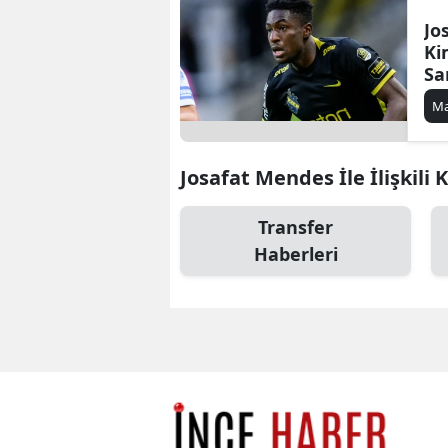
Jo
Ki
Sa
Gü
Ma
Ha
Josafat Mendes İle İlişkili 
Transfer
Haberleri