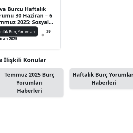
va Burcu Haftalık
rumu 30 Haziran – 6
mmuz 2025: Sosyal
ğlantılar ve İçgörü
nlük Burç Yorumları
29
nemi
iran 2025
 İlişkili Konular
Temmuz 2025 Burç
Haftalık Burç Yorumlar
Yorumları
Haberleri
Haberleri