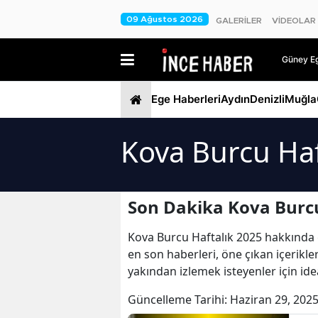
09 Ağustos 2026
GALERİLER
VİDEOLAR
Güney Ege
Ege Haberleri
Aydın
Denizli
Muğla
Kova Burcu Haf
Son Dakika Kova Burcu
Kova Burcu Haftalık 2025 hakkında gü
en son haberleri, öne çıkan içerikle
yakından izlemek isteyenler için ide
Güncelleme Tarihi:
Haziran 29, 2025