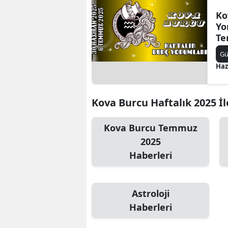
Ko
Yo
Te
Ba
Gü
Dö
Haz
Kova Burcu Haftalık 2025 İle
Kova Burcu Temmuz
2025
Haberleri
Astroloji
Haberleri