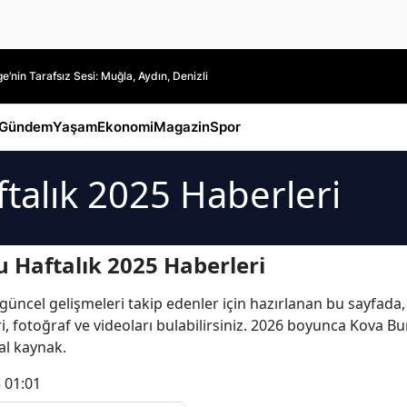
’nin Tarafsız Sesi: Muğla, Aydın, Denizli
Gündem
Yaşam
Ekonomi
Magazin
Spor
talık 2025 Haberleri
 Haftalık 2025 Haberleri
ncel gelişmeleri takip edenler için hazırlanan bu sayfada, K
ri, fotoğraf ve videoları bulabilirsiniz. 2026 boyunca Kova 
al kaynak.
 01:01