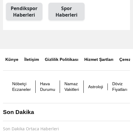
Pendikspor
Spor
Haberleri
Haberleri
Künye
İletişim
Gizlilik Politikası
Hizmet Şartları
Çerez P
Nöbetçi
Hava
Namaz
Döviz
Astroloji
Eczaneler
Durumu
Vakitleri
Fiyatları
Son Dakika
Son Dakika Ortaca Haberleri