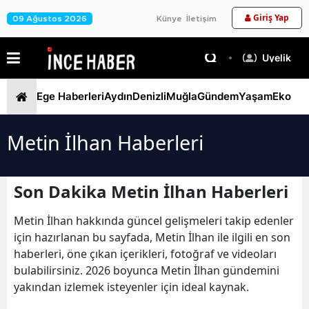
Giriş Yap
09 Ağustos 2026
Künye
İletişim
Üyelik
Ege Haberleri
Aydın
Denizli
Muğla
Gündem
Yaşam
Ekono
Metin İlhan Haberleri
Son Dakika Metin İlhan Haberleri
Metin İlhan hakkında güncel gelişmeleri takip edenler
için hazırlanan bu sayfada, Metin İlhan ile ilgili en son
haberleri, öne çıkan içerikleri, fotoğraf ve videoları
bulabilirsiniz. 2026 boyunca Metin İlhan gündemini
yakından izlemek isteyenler için ideal kaynak.