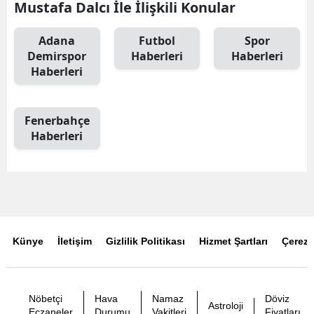
Mustafa Dalcı İle İlişkili Konular
Adana
Futbol
Spor
Demirspor
Haberleri
Haberleri
Haberleri
Fenerbahçe
Haberleri
Künye
İletişim
Gizlilik Politikası
Hizmet Şartları
Çerez P
Nöbetçi
Hava
Namaz
Döviz
Astroloji
Eczaneler
Durumu
Vakitleri
Fiyatları