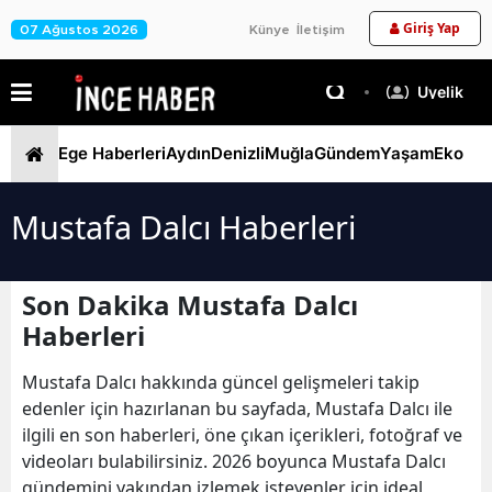
Giriş Yap
07 Ağustos 2026
Künye
İletişim
Üyelik
Ege Haberleri
Aydın
Denizli
Muğla
Gündem
Yaşam
Ekono
Mustafa Dalcı Haberleri
Son Dakika Mustafa Dalcı
Haberleri
Mustafa Dalcı hakkında güncel gelişmeleri takip
edenler için hazırlanan bu sayfada, Mustafa Dalcı ile
ilgili en son haberleri, öne çıkan içerikleri, fotoğraf ve
videoları bulabilirsiniz. 2026 boyunca Mustafa Dalcı
gündemini yakından izlemek isteyenler için ideal