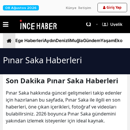
Giriş Yap
08 Ağustos 2026
Künye
İletişim
Üyelik
Ege Haberleri
Aydın
Denizli
Muğla
Gündem
Yaşam
Ekono
Pınar Saka Haberleri
Son Dakika Pınar Saka Haberleri
Pınar Saka hakkında güncel gelişmeleri takip edenler
için hazırlanan bu sayfada, Pınar Saka ile ilgili en son
haberleri, öne çıkan içerikleri, fotoğraf ve videoları
bulabilirsiniz. 2026 boyunca Pınar Saka gündemini
yakından izlemek isteyenler için ideal kaynak.