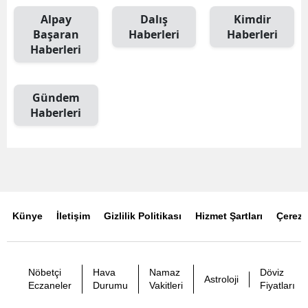
Alpay
Dalış
Kimdir
Başaran
Haberleri
Haberleri
Haberleri
Gündem
Haberleri
Künye
İletişim
Gizlilik Politikası
Hizmet Şartları
Çerez P
Nöbetçi
Hava
Namaz
Döviz
Astroloji
Eczaneler
Durumu
Vakitleri
Fiyatları