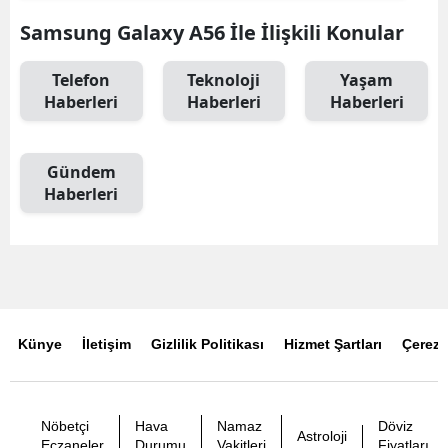
Samsung Galaxy A56 İle İlişkili Konular
Telefon
Teknoloji
Yaşam
Haberleri
Haberleri
Haberleri
Gündem
Haberleri
Künye
İletişim
Gizlilik Politikası
Hizmet Şartları
Çerez P
Nöbetçi
Hava
Namaz
Döviz
Astroloji
Eczaneler
Durumu
Vakitleri
Fiyatları