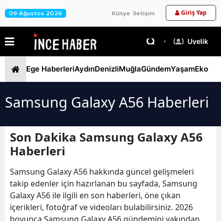
Giriş Yap
09 Ağustos 2026
Künye
İletişim
Üyelik
Ege Haberleri
Aydın
Denizli
Muğla
Gündem
Yaşam
Ekono
Samsung Galaxy A56 Haberleri
Son Dakika Samsung Galaxy A56
Haberleri
Samsung Galaxy A56 hakkında güncel gelişmeleri
takip edenler için hazırlanan bu sayfada, Samsung
Galaxy A56 ile ilgili en son haberleri, öne çıkan
içerikleri, fotoğraf ve videoları bulabilirsiniz. 2026
boyunca Samsung Galaxy A56 gündemini yakından