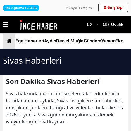
Giriş Yap
09 Ağustos 2026
Künye
İletişim
Üyelik
Ege Haberleri
Aydın
Denizli
Muğla
Gündem
Yaşam
Ekono
Sivas Haberleri
Son Dakika Sivas Haberleri
Sivas hakkında güncel gelişmeleri takip edenler için
hazırlanan bu sayfada, Sivas ile ilgili en son haberleri,
öne çıkan içerikleri, fotoğraf ve videoları bulabilirsiniz.
2026 boyunca Sivas gündemini yakından izlemek
isteyenler için ideal kaynak.