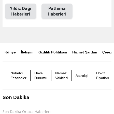
Yıldız Dağı
Patlama
Haberleri
Haberleri
Künye
İletişim
Gizlilik Politikası
Hizmet Şartları
Çerez P
Nöbetçi
Hava
Namaz
Döviz
Astroloji
Eczaneler
Durumu
Vakitleri
Fiyatları
Son Dakika
Son Dakika Ortaca Haberleri