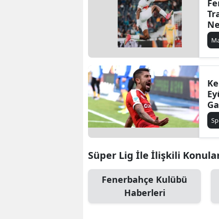
Fe
Tr
Ne
Oy
Ma
İs
Çı
Ke
Ey
Ga
Sö
Sp
Be
Süper Lig İle İlişkili Konula
Fenerbahçe Kulübü
Haberleri