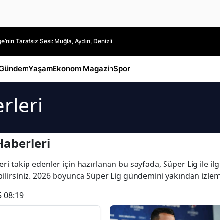
’nin Tarafsız Sesi: Muğla, Aydın, Denizli
Gündem
Yaşam
Ekonomi
Magazin
Spor
rleri
Haberleri
i takip edenler için hazırlanan bu sayfada, Süper Lig ile ilgi
labilirsiniz. 2026 boyunca Süper Lig gündemini yakından izlem
5 08:19