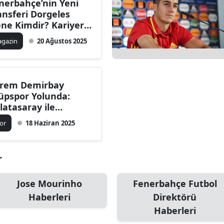
nerbahçe’nin Yeni
ansferi Dorgeles
ne Kimdir? Kariyeri,
nadığı Takımlar,
gazin
20 Ağustos 2025
tatistikleri ve Öne
kan Özellikleri
rem Demirbay
üpspor Yolunda:
latasaray ile
zleşme Feshi
or
18 Haziran 2025
kleniyor
r
Jose Mourinho
Fenerbahçe Futbol
Haberleri
Direktörü
Haberleri