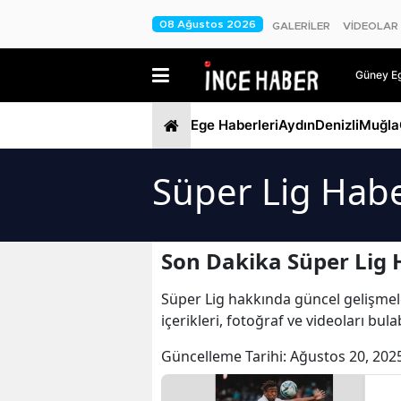
08 Ağustos 2026
GALERİLER
VİDEOLAR
Güney Ege
Ege Haberleri
Aydın
Denizli
Muğla
Süper Lig Habe
Son Dakika Süper Lig 
Süper Lig hakkında güncel gelişmeler
içerikleri, fotoğraf ve videoları bu
Güncelleme Tarihi:
Ağustos 20, 202