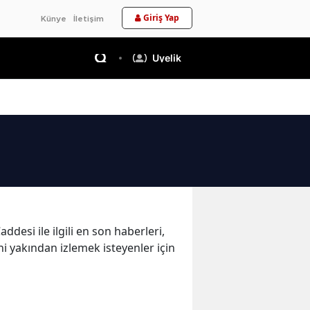
Giriş Yap
Künye
İletişim
Üyelik
desi ile ilgili en son haberleri,
ni yakından izlemek isteyenler için