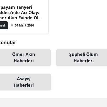
ıpayam Tanyeri
ddesi'nde Acı Olay:
er Akın Evinde Ölü
lundu!
nizli
04 Mart 2026
 Konular
Ömer Akın
Şüpheli Ölüm
Haberleri
Haberleri
Asayiş
Haberleri