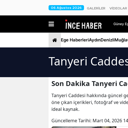
06 Ağustos 2026
GALERİLER
VİDEOLAR
Güney Ege
Ege Haberleri
Aydın
Denizli
Muğla
Tanyeri Caddes
Son Dakika Tanyeri Ca
Tanyeri Caddesi hakkında güncel geli
öne çıkan içerikleri, fotoğraf ve vi
ideal kaynak.
Güncelleme Tarihi:
Mart 04, 2026 14