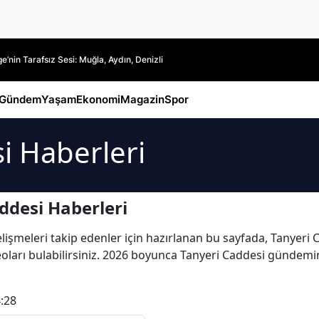
’nin Tarafsız Sesi: Muğla, Aydın, Denizli
Gündem
Yaşam
Ekonomi
Magazin
Spor
i Haberleri
ddesi Haberleri
şmeleri takip edenler için hazırlanan bu sayfada, Tanyeri Cad
deoları bulabilirsiniz. 2026 boyunca Tanyeri Caddesi gündemi
:28