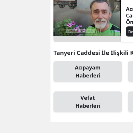
Ac
Ca
Öm
Bu
De
Tanyeri Caddesi İle İlişkili
Acıpayam
Haberleri
Vefat
Haberleri