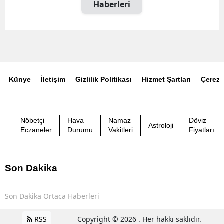
Haberleri
Künye
İletişim
Gizlilik Politikası
Hizmet Şartları
Çerez P
Nöbetçi
Hava
Namaz
Döviz
Astroloji
Eczaneler
Durumu
Vakitleri
Fiyatları
Son Dakika
Son Dakika Ortaca Haberleri
RSS
Copyright © 2026 . Her hakkı saklıdır.