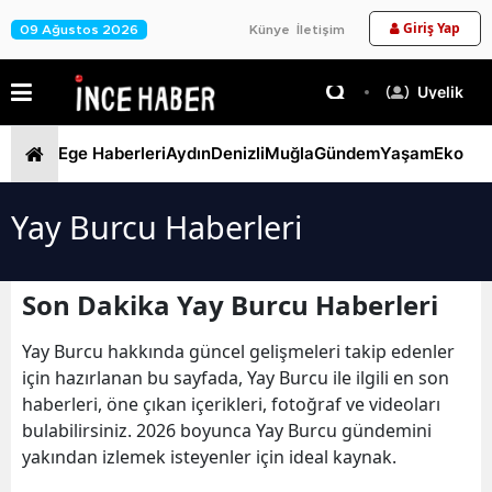
Giriş Yap
09 Ağustos 2026
Künye
İletişim
Üyelik
Ege Haberleri
Aydın
Denizli
Muğla
Gündem
Yaşam
Ekono
Yay Burcu Haberleri
Son Dakika Yay Burcu Haberleri
Yay Burcu hakkında güncel gelişmeleri takip edenler
için hazırlanan bu sayfada, Yay Burcu ile ilgili en son
haberleri, öne çıkan içerikleri, fotoğraf ve videoları
bulabilirsiniz. 2026 boyunca Yay Burcu gündemini
yakından izlemek isteyenler için ideal kaynak.