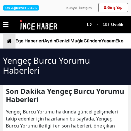
Giriş Yap
09 Ağustos 2026
Künye
İletişim
Üyelik
Ege Haberleri
Aydın
Denizli
Muğla
Gündem
Yaşam
Ekono
Yengeç Burcu Yorumu
Haberleri
Son Dakika Yengeç Burcu Yorumu
Haberleri
Yengeç Burcu Yorumu hakkında güncel gelişmeleri
takip edenler için hazırlanan bu sayfada, Yengeç
Burcu Yorumu ile ilgili en son haberleri, öne çıkan