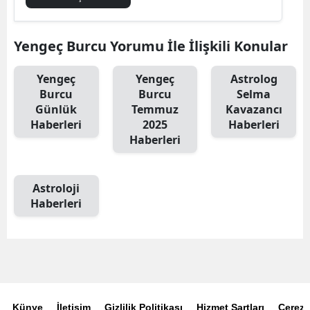
Yengeç Burcu Yorumu İle İlişkili Konular
Yengeç
Yengeç
Astrolog
Burcu
Burcu
Selma
Günlük
Temmuz
Kavazancı
Haberleri
2025
Haberleri
Haberleri
Astroloji
Haberleri
Künye
İletişim
Gizlilik Politikası
Hizmet Şartları
Çerez P