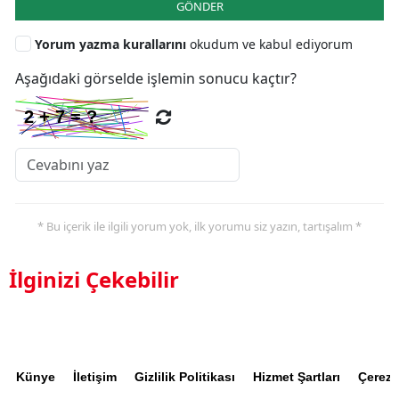
GÖNDER
Yorum yazma kurallarını
okudum ve kabul ediyorum
Aşağıdaki görselde işlemin sonucu kaçtır?
* Bu içerik ile ilgili yorum yok, ilk yorumu siz yazın, tartışalım *
İlginizi Çekebilir
Künye
İletişim
Gizlilik Politikası
Hizmet Şartları
Çerez P