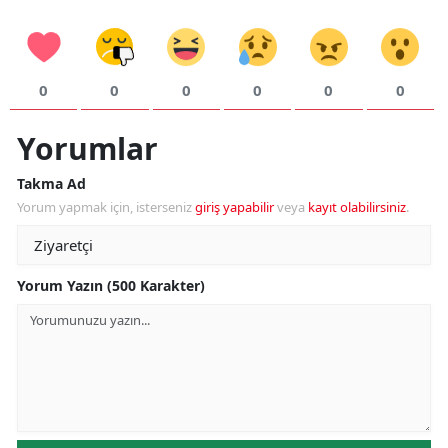
0
0
0
0
0
0
Yorumlar
Takma Ad
Yorum yapmak için, isterseniz
giriş yapabilir
veya
kayıt olabilirsiniz
.
Yorum Yazın (500 Karakter)