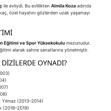
ç
ile evliydi. Bu evlilikten
Almila Koza
adında
ykaç, özel hayatını gözlerden uzak yaşamayı
TIMI
en Eğitimi ve Spor Yüksekokulu
mezunudur.
itimi alarak sahne sanatlarına yönelmiştir.
 DIZILERDE OYNADI?
2003)
04)
007)
008)
 Yılmaz (2013–2014)
k (2018–2019)