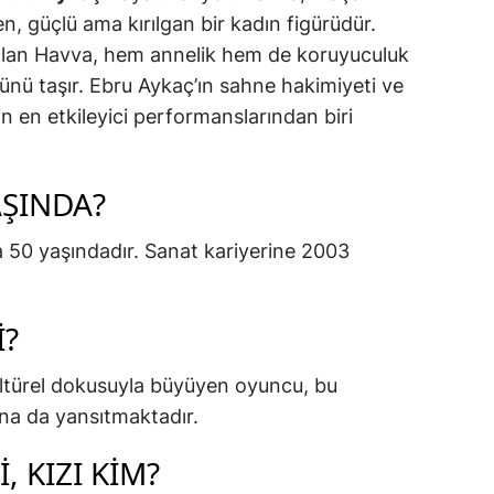
len, güçlü ama kırılgan bir kadın figürüdür.
olan Havva, hem annelik hem de koruyuculuk
ünü taşır. Ebru Aykaç’ın sahne hakimiyeti ve
nin en etkileyici performanslarından biri
AŞINDA?
yla 50 yaşındadır. Sanat kariyerine 2003
I?
ültürel dokusuyla büyüyen oyuncu, bu
na da yansıtmaktadır.
, KIZI KIM?