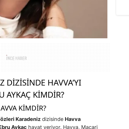
Yağış Yolu Kayganlaştırdı
 DIZISINDE HAVVA’YI
 AYKAÇ KIMDIR?
AVVA KIMDIR?
özleri Karadeniz
dizisinde
Havva
Ebru Aykaç
hayat veriyor. Havva, Maçari