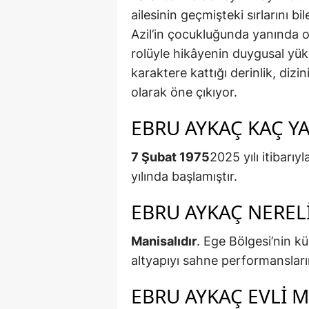
ailesinin geçmişteki sırlarını bi
Azil’in çocukluğunda yanında 
rolüyle hikâyenin duygusal yük
karaktere kattığı derinlik, dizi
olarak öne çıkıyor.
EBRU AYKAÇ KAÇ Y
7 Şubat 1975
2025 yılı itibarı
yılında başlamıştır.
EBRU AYKAÇ NEREL
Manisalıdır
. Ege Bölgesi’nin k
altyapıyı sahne performansları
EBRU AYKAÇ EVLI MI