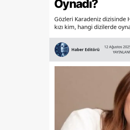
Oynadı?
Gözleri Karadeniz dizisinde 
kızı kim, hangi dizilerde oyn
12 Ağustos 2025
Haber Editörü
YAYINLA
Çivril Gümüşsu'da Feci Çar