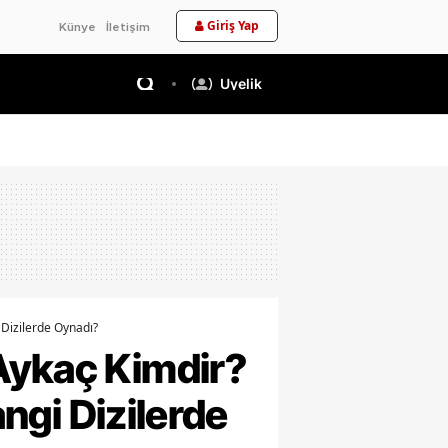
Giriş Yap
Künye
İletişim
Üyelik
 Dizilerde Oynadı?
Aykaç Kimdir?
angi Dizilerde