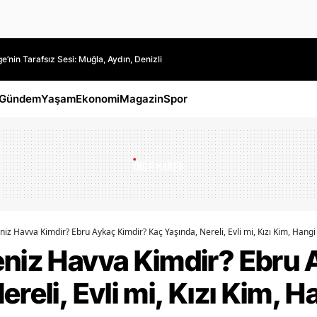
’nin Tarafsız Sesi: Muğla, Aydın, Denizli
Gündem
Yaşam
Ekonomi
Magazin
Spor
iz Havva Kimdir? Ebru Aykaç Kimdir? Kaç Yaşında, Nereli, Evli mi, Kızı Kim, Hangi
eniz Havva Kimdir? Ebru 
reli, Evli mi, Kızı Kim, H