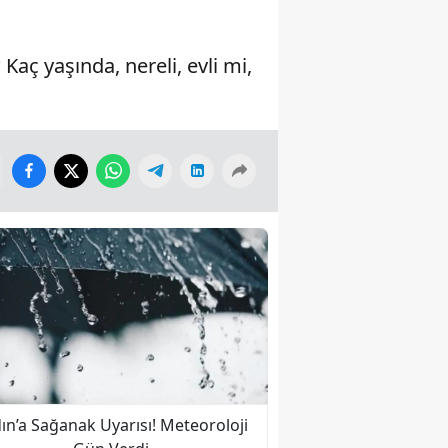
aç yaşında, nereli, evli mi,
ın’a Sağanak Uyarısı! Meteoroloji
Nazilli’ye İkinci Kez 