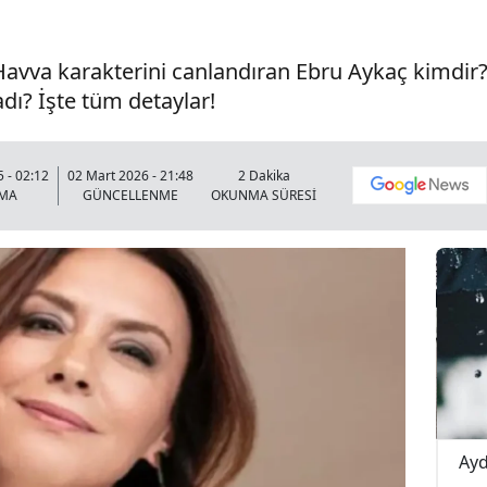
Havva karakterini canlandıran Ebru Aykaç kimdir? K
adı? İşte tüm detaylar!
 - 02:12
02 Mart 2026 - 21:48
2 Dakika
NMA
GÜNCELLENME
OKUNMA SÜRESİ
pışma! 4
Buldan Karayolunda Korkutan Kaza!
Ayd