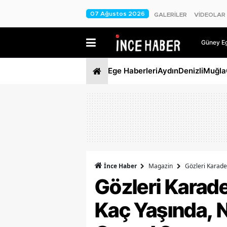
07 Ağustos 2026
GALERİLER
VİDEOLAR
Güney Ege
Ege Haberleri
Aydın
Denizli
Muğla
İnce Haber
Magazin
Gözleri Karaden
Gözleri Karad
Kaç Yaşında, Ne