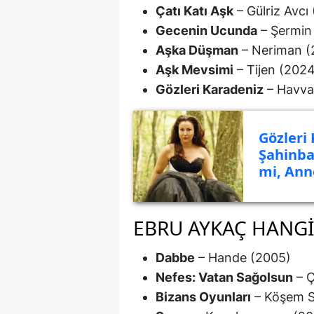
Çatı Katı Aşk
– Gülriz Avcı
Gecenin Ucunda
– Şermin
Aşka Düşman
– Neriman (
Aşk Mevsimi
– Tijen (202
Gözleri Karadeniz
– Havva
Gözleri
Şahinbaş
mi, Ann
EBRU AYKAÇ HANGI
Dabbe
– Hande (2005)
Nefes: Vatan Sağolsun
– Ç
Bizans Oyunları
– Köşem S