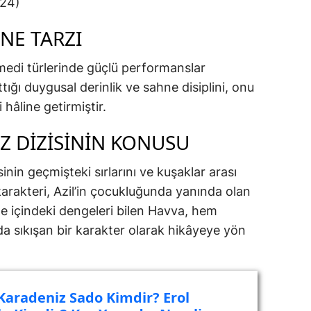
24)
NE TARZI
edi türlerinde güçlü performanslar
ttığı duygusal derinlik ve sahne disiplini, onu
hâline getirmiştir.
Z DIZISININ KONUSU
sinin geçmişteki sırlarını ve kuşaklar arası
karakteri, Azil’in çocukluğunda yanında olan
le içindeki dengeleri bilen Havva, hem
a sıkışan bir karakter olarak hikâyeye yön
 Karadeniz Sado Kimdir? Erol