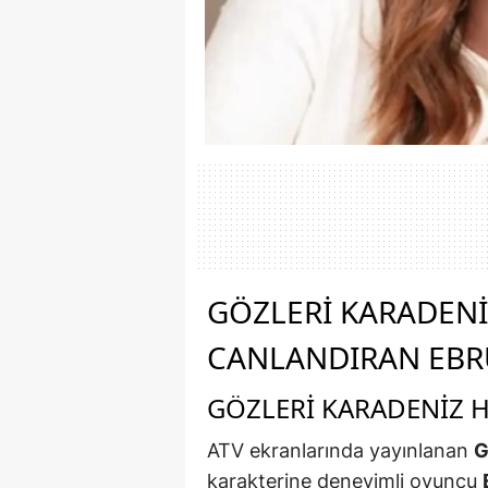
Yaralı Var
GÖZLERI KARADENIZ
CANLANDIRAN EBRU
GÖZLERI KARADENIZ H
ATV ekranlarında yayınlanan
G
karakterine deneyimli oyuncu