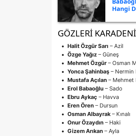
Babaoğl
Hangi Di
GÖZLERI KARADEN
Halit Özgür Sarı
– Azil
Özge Yağız
– Güneş
Mehmet Özgür
– Osman M
Yonca Şahinbaş
– Nermin 
Mustafa Açılan
– Mehmet 
Erol Babaoğlu
– Sado
Ebru Aykaç
– Havva
Eren Ören
– Dursun
Osman Albayrak
– Kınalı
Onur Özaydın
– Haki
Gizem Arıkan
– Ayla