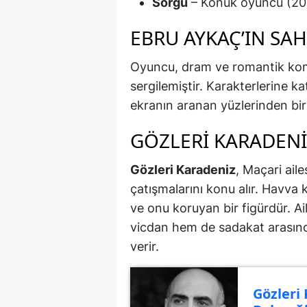
Sorgu
– Konuk oyuncu (20
EBRU AYKAÇ’IN SAH
Oyuncu, dram ve romantik kom
sergilemiştir. Karakterlerine ka
ekranın aranan yüzlerinden biri 
GÖZLERI KARADENI
Gözleri Karadeniz
, Maçari aile
çatışmalarını konu alır. Havva 
ve onu koruyan bir figürdür. Ai
vicdan hem de sadakat arasınd
verir.
Gözleri