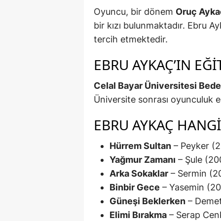
Oyuncu, bir dönem
Oruç Ayka
bir kızı bulunmaktadır. Ebru A
tercih etmektedir.
EBRU AYKAÇ’IN EĞI
Celal Bayar Üniversitesi Bed
Üniversite sonrası oyunculuk eğ
EBRU AYKAÇ HANGI
Hürrem Sultan
– Peyker (
Yağmur Zamanı
– Şule (20
Arka Sokaklar
– Sermin (2
Binbir Gece
– Yasemin (2
Güneşi Beklerken
– Demet
Elimi Bırakma
– Serap Cen