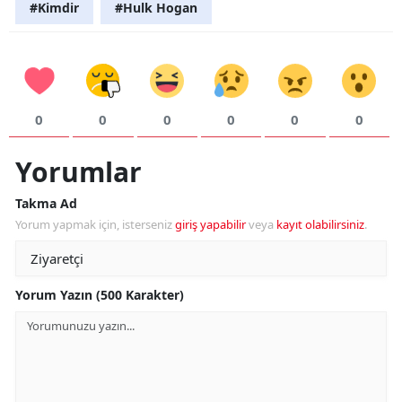
#Kimdir
#Hulk Hogan
0
0
0
0
0
0
Yorumlar
Takma Ad
Yorum yapmak için, isterseniz
giriş yapabilir
veya
kayıt olabilirsiniz
.
Yorum Yazın (500 Karakter)