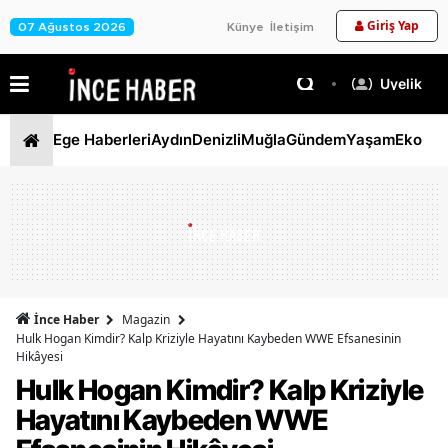
Giriş Yap
07 Ağustos 2026
Künye
İletişim
Üyelik
Ege Haberleri
Aydın
Denizli
Muğla
Gündem
Yaşam
Ekono
İnce Haber
Magazin
Hulk Hogan Kimdir? Kalp Kriziyle Hayatını Kaybeden WWE Efsanesinin
Hikâyesi
Hulk Hogan Kimdir? Kalp Kriziyle
Hayatını Kaybeden WWE