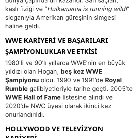
dünya çapında ün kazandı. Sarı saçları,
kaslı fiziği ve “
Hulkamania is running wild!
”
sloganıyla Amerikan güreşinin simgesi
haline geldi.
WWE KARIYERI VE BAŞARILARI
ŞAMPIYONLUKLAR VE ETKISI
1980’li ve 90’lı yıllarda WWE’nin en büyük
yıldızı olan Hogan,
beş kez WWE
Şampiyonu
oldu. 1990 ve 1991’de
Royal
Rumble
galibiyetleriyle tarihe geçti. 2005’te
WWE Hall of Fame
listesine alındı ve
2020’de NWO üyesi olarak ikinci kez
onurlandırıldı.
HOLLYWOOD VE TELEVIZYON
KARIYERI