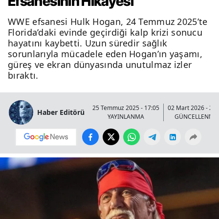
Efsanesinin Hikâyesi
WWE efsanesi Hulk Hogan, 24 Temmuz 2025’te
Florida’daki evinde geçirdiği kalp krizi sonucu
hayatını kaybetti. Uzun süredir sağlık
sorunlarıyla mücadele eden Hogan’ın yaşamı,
güreş ve ekran dünyasında unutulmaz izler
bıraktı.
25 Temmuz 2025 - 17:05
02 Mart 2026 - 21:
Haber Editörü
YAYINLANMA
GÜNCELLENME