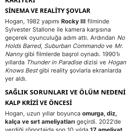
SINEMA VE REALITY ŞOVLAR
Hogan, 1982 yapımı
Rocky III
filminde
Sylvester Stallone ile kamera karşısına
geçerek oyunculuğa adım attı. Ardından
No
Holds Barred
,
Suburban Commando
ve
Mr.
Nanny
gibi filmlerde başrol oynadı. 1990’lı
yıllarda
Thunder in Paradise
dizisi ve
Hogan
Knows Best
gibi reality şovlarla ekranlarda
yer aldı.
SAĞLIK SORUNLARI VE ÖLÜM NEDENI
KALP KRIZI VE ÖNCESI
Hogan, uzun yıllar boyunca
omurga, diz,
kalça ve sırt ameliyatları
geçirdi. 2022’de
verdiği röportajda son 10 yılda
17 ameliyat